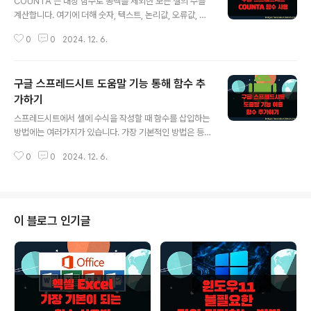
COUNTA 는 내장 함수로 공백을 제외한 모든 셀의 수를
계산합니다. 여기에 더해 숫자, 텍스트, 논리값, 오류값, 빈
텍스트("") 등을 모두 포함합니다. 반면 유사한 내장 함수
0
0
2024. 12. 6.
중 COUNT 는 숫자가 들어간 셀만 계산하고 공백과 문자
는 제외합니다. 그리고 특정 조건을 만족하는 셀의 개수를
구하려면 COUNTIF 함수를 사용합니다. 유사하지만 다른
구글 스프레드시트 도움말 기능 통해 함수 추
함수의 용도를 잘 파악하셔서 적절하게 사용해 보시기 바
랍니다. ▼ 샘플 표에서 COUNT 와 COUNTA 함수를
가하기
글 내용
이용해 개수를 세 보겠습니다. ▼ 첫 번째 열인 그룹에서
스프레드시트에서 셀에 수식을 작성할 때 함수를 삽입하는
COUNT 는 0 입니다. 숫자가 없기 때문입니다. 그럼 CO
방법에는 여러가지가 있습니다. 가장 기본적인 방법은 등
UNTA 를 세 보겠습니다. ▼ 공백을 제외한 모든 데이터
호 다음에 검색한 함수명을 클릭해서 입력하는 것입니다.
는 COUNTA 의 계산 범위에 있기 때문에 6개로 나왔습
0
0
2024. 12. 6.
또 다른 방법으로 도움말을 통해서 함수를 입력할 수도 있
니..
습니다. ▼ 보통은 셀에서 함수명을 찾아 입력합니다. 입
력한 단어와 관련한 함수가 목록으로 나타나기 때문에 클
릭과 함께 완성된 함수명을 입력할 수 있습니다. ▼ 두 번
째는 “도움말” 을 통해 입력하는 방법입니다. 함수 입력할
이 블로그 인기글
셀을 선택하고 오른쪽 상단 도움말 메뉴를 클릭합니다. ※
아래는 참고하면 좋을 만한 글들의 링크를 모아둔 것입니
다. ※▶ 구글 스프레드시트 셀 내에 드롭다운 목록 만드는
방법▶ 구글 스프레드시트 채우기 기능 사용▶ 구글 스프
레드시트 차트 만들기▶ 구글 스프레드시..