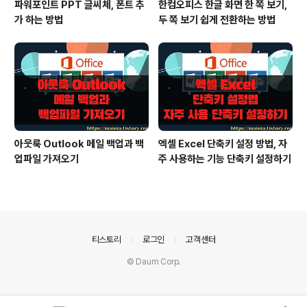
파워포인트 PPT 글씨체, 폰트 추
한컴오피스 한글 화면 한 쪽 보기,
가 하는 방법
두 쪽 보기 쉽게 전환하는 방법
아웃룩 Outlook 메일 백업과 백
엑셀 Excel 단축키 설정 방법, 자
업파일 가져오기
주 사용하는 기능 단축키 설정하기
의안내
티스토리
로그인
고객센터
© Daum Corp.