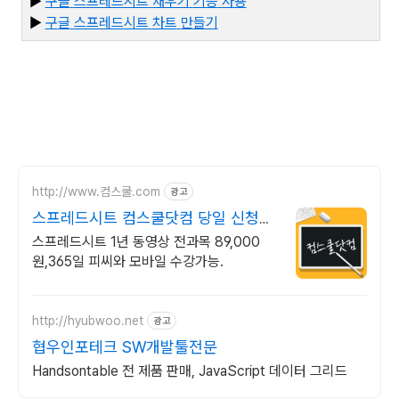
▶
구글
스프레드시트
채우기
기능
사용
▶
구
글
스프레드시트
차트
만들기
http://www.컴스쿨.com
광고
스프레드시트 컴스쿨닷컴 당일 신청&
결제시 기프티콘!
스프레드시트 1년 동영상 전과목 89,000
원,365일 피씨와 모바일 수강가능.
http://hyubwoo.net
광고
협우인포테크 SW개발툴전문
Handsontable 전 제품 판매, JavaScript 데이터 그리드