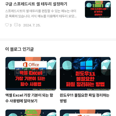
구글 스프레드시트 셀 테두리 설정하기
절대 경로로 참조한 주소는 처음에 지정한 대로 유지합니
글 내용
다. 샘플을 통해서 확인해 보겠습니다. ◎ 셀 주소 상대
스프레드시트의 셀 테두리를 편집할 수 있는 메뉴는 아이
경로 참조 ▼ 그림의 합계를 구하는 연산에서 쓰인 방식은
콘 목록에 있습니다. 서식 메뉴를 이용해서 테두리 모양을
기본으로 사용하는 “상대 경로” 참조입니다. ▼ 자동 채우
변경하는 이유는 문서를 좀더 읽기 쉽고 이해하는데 도움
기 핸들을 이용해서 나머지 셀에 수식을 적용해 보세요. 총
3
0
2024. 7. 25.
을 주기 위함입니다. 그리고 요점을 강조하는데도 많이 활
생산 값은 동일한 행에 있는 셀을 참조해서 연산한 결과입
용합니다. ▼ 아이콘 목록에서 테두리 리본 메뉴는 배경
니다. ▼ 자동 채우..
색 리본 메뉴 옆에 있습니다. ▼ 하위에서는 테두리 방향
과 위치에 따라 클릭한번으로 선을 그을 수 있도록 메뉴를
제공합니다. ▼ 영역을 지정하고 전체 테두리 메뉴를 클릭
이 블로그 인기글
한 결과는 다음과 같습니다. 회색이었던 라인이 진한 검은
색으로 바뀌었습니다. ▼ 영역의 테두리 삭제도 간단합니
다. 회색 점선으로 되어 있는 테두리 삭제 메뉴를 클릭해서
검은색 라인을 삭제합니다. ※ 아래는 참고하면 좋을 만한
글들의 링크를 모아둔 것입니다. ※..
엑셀 Excel 가장 기본이 되는 함
윈도우11 불필요한 파일 정리하는
수 사용법에 알아보기
방법