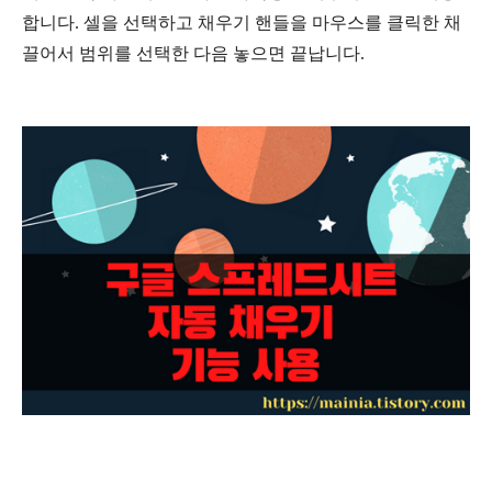
합니다
.
셀을
선택하고
채우기
핸들을
마우스를
클릭한
채
끌어서
범위를
선택한
다음
놓으면 끝납니다.