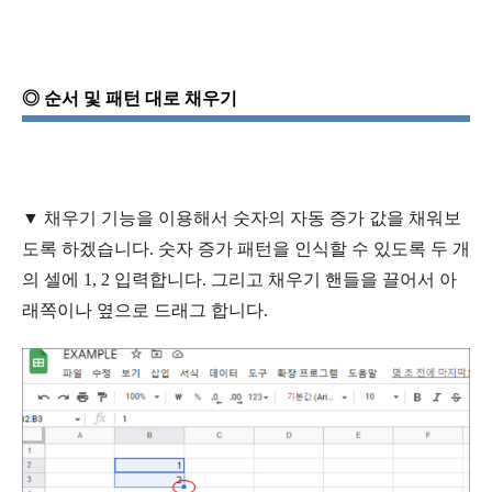
◎
순서
및
패턴
대로
채우기
▼
채우기
기능을
이용해서
숫자의
자동
증가 값을
채워보
도록
하겠습니다
.
숫자
증가
패턴을
인식할
수
있도록
두
개
의
셀에
1, 2
입력합니다
. 그리고 채우기 핸들을 끌어서 아
래쪽이나 옆으로 드래그 합니다.