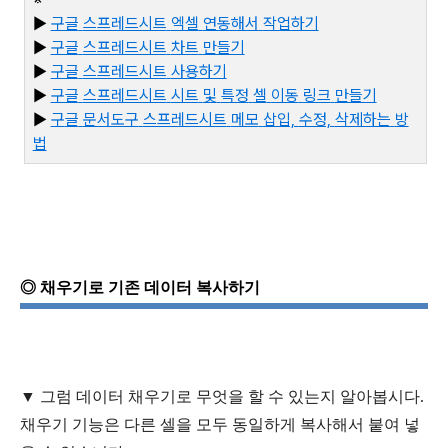
▶
구글
스프레드시트
엑셀
연동해서
작업하기
▶
구글
스프레드시트
차트
만들기
▶
구글
스프레드시트
사용하기
▶
구글
스프레드시트
시트
및
특정
셀
이동
링크
만들기
▶
구
글
문서도구
스프레드시트
메모
삽입,
수정,
삭제하는
방
법
◎
채우기로
기존
데이터
복사하기
▼
그럼 데이터 채우기로 무엇을 할 수 있는지 알아봅시다.
채우기
기능은
다른
셀을
모두
동일하게
복사해서
붙여 넣