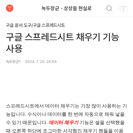
검색하기
녹두장군 - 상상을 현실로
티스토리
구글 문서 도구/구글 스프레드시트
구글 스프레드시트 채우기 기능
사용
녹두장군1
2024. 7. 25. 20:54
스프레드시트에서 데이터
채우기는
가장 많이 사용하는 기
능입니다. 수식이나 데이터를 한 번에 자동으로 채워 넣을
수 있기 때문입니다.
데이터 채우기
기능은
셀을
선택했을
때
오른쪽
하단에
조그마한
사각형인
채우기
핸들을
이용