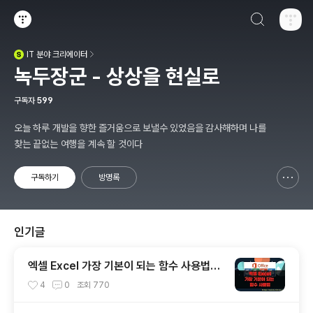
검색하기
티스토리
IT
분야 크리에이터
(새창열림)
녹두장군 - 상상을 현실로
구독자
599
오늘 하루 개발을 향한 즐거움으로 보낼수 있었음을 감사해하며 나를
찾는 끝없는 여행을 계속 할 것이다
구독하기
방명록
신고하기 레이어
열기
인기글
엑셀 Excel 가장 기본이 되는 함수 사용법에
알아보기
4
0
조회
770