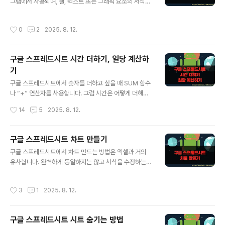
는 겹칠 수가 없습니다. 만약 이미지 위에 텍스트를 배치하
그램에서 사용되며, 셀, 텍스트 또는 그래픽 요소의 서식을
고 싶다면 어떻게 해야 할까요? ▼ 이미지를 선택하면 하
조건에 따라 자동으로 변경하는 기능입니다. 이것은 데이
단에 옵션 박스가 나타납니다. 이미지와 텍스트 간의 관계
터의 시각적 표현을 개선하고, 특정 조건을 빠르게 식별할
작성시간
0
2
2025. 8. 12.
를 설정하는 옵션입니다. 5개..
수 있습니다. 예를 들어, 수입이 일정 금액 이상인 행은 배
경색을 녹색으로 하고, 그 미만인 행은 빨간색으로 표시할
수 있습니다. ◎ 조건부 서식 추가하기 ▼ 조건부 서식 메
구글 스프레드시트 시간 더하기, 일당 계산하
뉴는 상단 서식 에 있습니다. 조건부 서식을 적용할 영역을
기
선택하고 서식 메뉴를 클릭합니다. ▼ 상단 메뉴 서식 > 조
글 내용
건부 서식 메뉴를 선택합니다. ▼ 오른쪽에 조건부 서식 규
구글 스프레드시트에서 숫자를 더하고 싶을 때 SUM 함수
칙 설정 창이 나타납니다. “단색” 탭을 선택하고 “형식 규
나 “+” 연산자를 사용합니다. 그럼 시간은 어떻게 더해야
칙” 항목으로 갑니다. 그리고 바로 아래 조건을 지정합니
할까요? 시간과 날짜도 SUM 함수를 이용해서 더하면 됩
작성시간
14
5
2025. 8. 12.
다. “비어 있지..
니다. 단, 더한 값을 표현하기 위해서는 표기 형식을 변경해
야 합니다. 시간 형식을 그대로 두면 더한 값이 아닌 24시
간을 넘긴 나머지 값만 표시됩니다. 예를 들어 12시간 + 1
구글 스프레드시트 차트 만들기
3시간을 더하면 25시간이 아닌 1시간이 표시됩니다. 이것
글 내용
구글 스프레드시트에서 차트 만드는 방법은 엑셀과 거의
을 제대로 표시하기 위해서는 서식에서 기간으로 시간 형
유사합니다. 완벽하게 동일하지는 않고 서식을 수정하는
식을 변경해 줘야 합니다. ▼ 구글 스프레드시트에서 시간
부분에 차이가 있습니다. 그러나 데이터를 기반으로 차트
은 더하기 연산자와 SUM 함수를 이용해서 합칠 수 있습니
생성하는 방식은 똑 같습니다. 셀 영역을 선택하고 차트를
다. 그림처럼 일한 시간을 모두 더해서 전체 근무 시간을 더
작성시간
3
1
2025. 8. 12.
추가하거나 셀 없이 차트를 만들고 영역을 지정해서 계열
한 뒤 시급을 곱하면 급여가 되겠죠. ▼ 그런데 시간을 모
과 범례를 만드는 방법은 동일하기 때문에 엑셀에서 작업
두 더한 결과가 오전..
해 보신 분들은 쉽게 이해할 수 있을 겁니다. ◎ 영역 선택
구글 스프레드시트 시트 숨기는 방법
후 차트 만들기 ▼ 먼저 차트에 표시할 데이터를 선택합니
글 내용