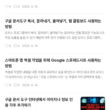
가 가능합니다. 슬라이드에 배경색 변경과 이미지를 추가하는 방법에 대해 알아 보겠
작성시간
0
0
2025. 4. 14.
습니다. ▼ 먼저 새로운 문서를 만들기 위해서는 구글 문서 도구로 가서 프레젠테이
션 홈으로 접속해야 합니다. 왼쪽 상단에 더보기 > 프레젠테이션 메뉴를 선택합니다.
▼ 배경 변경을 원하는 슬라이드를 선택합니다. 그리고 상단 도구 목록에서 배경 변
구글 문서도구 복사, 잘라내기, 붙여넣기, 웹 클립보드 사용하는
경 버튼을 클릭합니다. ▼ 배경 대화상자가 나타나면 색상 옵션을 클릭합니다. 색상
방법
표에서 실선 탭에 색상을 선택합니다. ▼ 색상을 선택하고 나면 대화상자를 닫지 않
글 내용
고도 반영 결과를 확인할 수 있습니다. ▼ 색상 표에는 실선..
오피스 프로그램에서 복사, 잘라내기, 붙여넣기는 없어서는 안될 중요한 기능입니다.
작업 능률을 높일 수 있기 때문에 아주 많이 사용합니다. 일반 오피스 프로그램처럼
구글 문서도구에서도 지원하며, 동일한 단축키를 사용해서 작업을 할 수가 있습니다.
작성시간
5
0
2025. 4. 14.
여기에 더해서 구글 문서도구는 웹 클립보드를 제공합니다. 복사할 내용이 많을 때
웹 클립보드에 저장해 두고 나중에 가져다 쓸 수 있는 기능입니다. 작업이 끝나고 문
서를 닫아도 클립보드에 저장된 데이터와 달리 사라지지 않습니다. ▼ 먼저 복사와
스마트폰 앱 엑셀 작업을 위해 Google 스프레드시트 사용하는
붙여넣기 입니다. 거의 모든 문서 관련 작업 툴에는 동일한 단축키를 사용합니다. Ct
방법
rl + C 를 누르면 클립보드에 보관이 되고 Ctrl + V 를 누르게 되면 방금 클립보드에
글 내용
저장된 데이터를 커서가 있는 위치에 붙여 ..
엑셀로 작업한 내용을 다른 사람과 공유하고 싶을 때 반드시 마이크로소프트 오피스
가 있어야 되는 건 아닙니다. “구글 스프레드시트” 는 엑셀과 거의 완벽하게 호환이
되기 때문에 작업하는데 전혀 지장이 없습니다. 오늘은 무료로 사용할 수 있는 구글
작성시간
5
0
2025. 4. 14.
스프레드시트로 간단한 엑셀 기능에 대해 알아 보겠습니다. 좀더 전문적이고 상세한
내용은 앞으로 진행할 예정입니다. ▼ 무료 엑셀 편집 도구인 Google 스프레드시
트를 앱 스토어에서 다운받아 설치합니다. 설치가 끝나면 화면에 이전 작업한 문서들
구글 문서 도구 인터넷에서 이미지나 정보 인
이 나타납니다. 구글 스프레드시트는 구글 계정으로 로그인해야 사용할 수 있기 때문
용 각주 추가하기
에 기본적으로 작업한 내용은 클라우드 서법에 저장됩니다. 그래서 PC 에서 작업한
글 내용