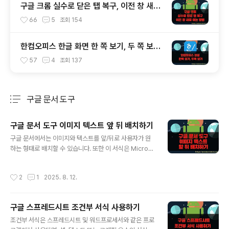
구글 크롬 실수로 닫은 탭 복구, 이전 창 새로
여는 방법
66
5
조회
154
한컴오피스 한글 화면 한 쪽 보기, 두 쪽 보기
쉽게 전환하는 방법
57
4
조회
137
구글 문서 도구
분류 전체보기
주요 글 목록
구글 문서 도구 이미지 텍스트 앞 뒤 배치하기
글 내용
구글 문서에서는 이미지와 텍스트를 앞/뒤로 사용자가 원
하는 형태로 배치할 수 있습니다. 또한 이 서식은 Micros
oft Word에서 문서를 가져오거나 내보낼 때 유지됩니다.
이 기능은 사용하는 응용프로그램에 관계없이 문서를 보다
작성시간
2
1
2025. 8. 12.
효율적으로 사용자 정의하고 자신 있게 공유할 수 있도록
도와줍니다. 이미지를 직접 클릭할 때 이미지 옵션 사이드
바와 이미지 도구 모음 내에서 텍스트 위 또는 아래에 이미
구글 스프레드시트 조건부 서식 사용하기
지를 배치하기 위한 새 옵션이 나타납니다. ▼ 기본적으로
글 내용
텍스트와 이미지는 분리해서 배치합니다. 텍스트와 이미지
조건부 서식은 스프레드시트 및 워드프로세서와 같은 프로