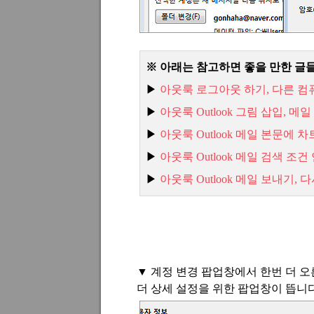
※ 아래는 참고하면 좋을 만한 글
▶
아웃룩
로그아웃
하기,
다른
컴
▶
아웃룩 Outlook
그림
삽입,
메일
▶
아웃룩 Outlook
메일
본문에
차
▶
아웃룩 Outlook
메일
검색
조건
▶
아
웃룩 Outlook
메일
보내기,
다
▼
계정 변경 팝업창에서 한번 더 오
더 상세 설정을 위한 팝업창이 뜹니