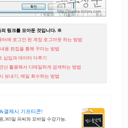
들의 링크를 모아둔 것입니다
.
※
퓨터에
로그인
된
계정
로그아웃
하는
방법
내용
편집을
통해
꾸미는
방법
트
삽입과
데이터
다루기
연산
활용해서
디테일하게
검색하는
방법
시
보내기,
메일
회수하는
방법
&결제시 기프티콘!
0원,365일 피씨와 모바일 수강가능.