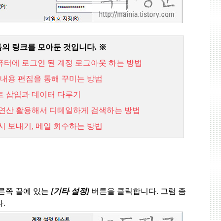
들의 링크를 모아둔 것입니다
.
※
퓨터에
로그인
된
계정
로그아웃
하는
방법
내용
편집을
통해
꾸미는
방법
트
삽입과
데이터
다루기
연산
활용해서
디테일하게
검색하는
방법
시
보내기,
메일
회수하는
방법
른쪽 끝에 있는
[
기타 설정
]
버튼을 클릭합니다
.
그럼 좀
다
.