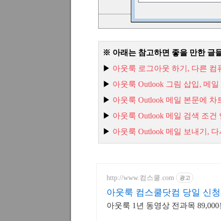
※ 아래는 참고하면 좋을 만한 글
▶
아웃룩
로그아웃
하기,
다른
컴
▶
아웃룩 Outlook
그림
삽입,
메일
▶
아웃룩 Outlook
메일
본문에
차
▶
아웃룩 Outlook
메일
검색
조건
▶
아
웃룩 Outlook
메일
보내기,
다
http://www.컴스쿨.com
광고
아웃룩 컴스쿨닷컴 당일 신청
아웃룩 1년 동영상 전과목 89,00