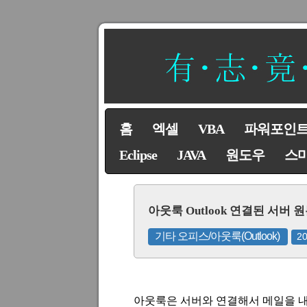
홈
엑셀
VBA
파워포인
Eclipse
JAVA
원도우
스
아웃룩 Outlook 연결된 서버
기타 오피스/아웃룩(Outlook)
2
아웃룩은 서버와 연결해서 메일을 내