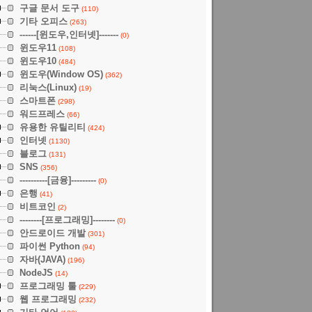
구글 문서 도구
(110)
기타 오피스
(263)
------[윈도우,인터넷]-------
(0)
윈도우11
(108)
윈도우10
(484)
윈도우(Window OS)
(362)
리눅스(Linux)
(19)
스마트폰
(298)
워드프레스
(66)
유용한 유틸리티
(424)
인터넷
(1130)
블로그
(131)
SNS
(356)
----------[금융]---------
(0)
은행
(41)
비트코인
(2)
--------[프로그래밍]--------
(0)
안드로이드 개발
(301)
파이썬 Python
(94)
자바(JAVA)
(196)
NodeJS
(14)
프로그래밍 툴
(229)
웹 프로그래밍
(232)