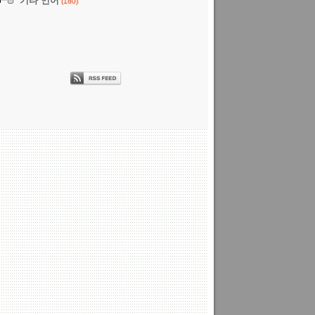
기타 언어
(180)