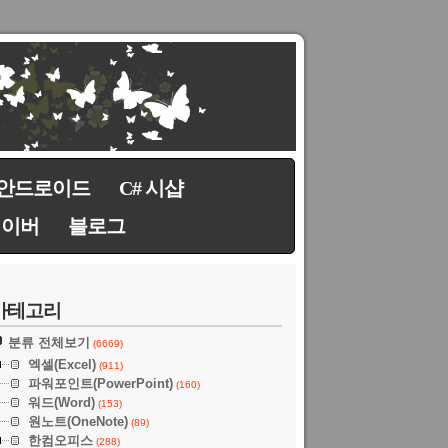
안드로이드
C# 시샵
네이버
블로그
카테고리
분류 전체보기
(6669)
엑셀(Excel)
(911)
파워포인트(PowerPoint)
(160)
워드(Word)
(153)
원노트(OneNote)
(89)
한컴오피스
(288)