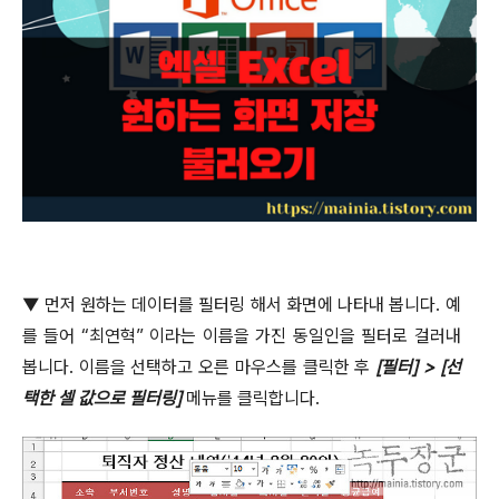
▼
먼저 원하는 데이터를 필터링 해서 화면에 나타내 봅니다
.
예
를 들어
“
최연혁
”
이라는 이름을 가진 동일인을 필터로 걸러내
봅니다
.
이름을 선택하고 오른 마우스를 클릭한 후
[
필터
] > [
선
택한 셀 값으로 필터링
]
메뉴를 클릭합니다
.