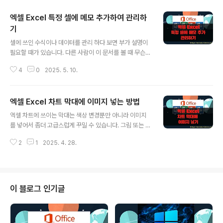
엑셀 Excel 특정 셀에 메모 추가하여 관리하
기
글 내용
셀에 쓰인 수식이나 데이터를 관리 하다 보면 부가 설명이
필요할 때가 있습니다. 다른 사람이 이 문서를 볼 때 무슨
의미인지 파악하기 쉽게 설명을 덧붙이는 것이죠. 나이가
4
0
2025. 5. 10.
들수록 기억력이 감퇴하는 본인에게도 꼭 필요한 기능입니
다. 특히 복잡한 수식을 작성할 때 간략하고 적어 놓아도 다
음에 상당한 도움을 받을 수 있습니다. ▼ 먼저 메모를 추
엑셀 Excel 차트 막대에 이미지 넣는 방법
가하고 싶은 셀을 선택해야 합니다. 그리고 [검토] 탭으로
글 내용
갑니다. 메모 그룹으로 가면 [새 메모] 리본 메뉴가 활성화
엑셀 차트에 쓰이는 막대는 색상 변경뿐만 아니라 이미지
되어 있습니다. ▼ 새 메모 리본 메뉴를 클릭하면 텍스트를
를 넣어서 좀더 고급스럽게 꾸밀 수 있습니다. 그림 또는 질
입력할 수 있는 창이 화살표와 함께 나타납니다. 입력이 끝
감 채우기 기능은 엑셀에서 제공하는 배경 이미지뿐만 아
나고 커서를 다른 곳으로 옮기면 창은 사라지고 메모가 셀
2
1
2025. 4. 28.
니라 사용자가 직접 만든 외부 이미지로 꾸밀 수 있습니다.
에 추가 되어 있다는 빨간색 아이콘 표시만 남습니다. ※ 아
▼ 엑셀 차트에서 막대 그래프로 변경한 후 이미지를 채우
래는 참고하면..
고 싶은 막대를 선택합니다. 각 계열별 막대는 서식 편집 기
능으로 다양한 꾸미기 기능을 적용할 수 있습니다. 선택한
막대에서 오른 마우스를 눌러 [데이터 계열 서식] 메뉴를
이 블로그 인기글
선택합니다. ▼ 엑셀 2013 부터는 속성 정보 수정은 팝업
창이 아닌 오른쪽에 생기는 새로운 창에서 이루어집니다.
하지만 옵션 정보들은 거의 대부분 2010 버전에 있던 것