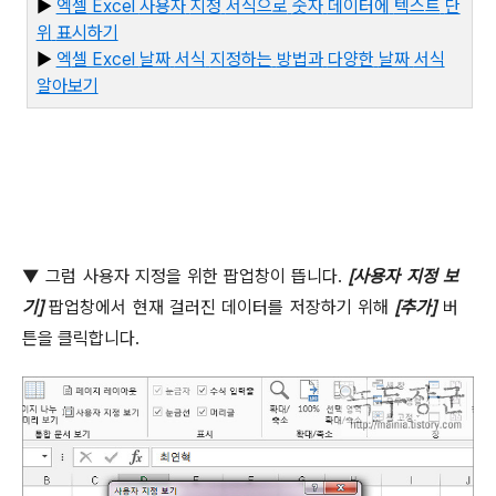
▶
엑셀 Excel
사용자
지정
서식으로
숫자
데이터에
텍스트
단
위
표시하기
▶
엑
셀 Excel
날짜
서식
지정하는
방법과
다양한
날짜
서식
알아보기
▼
그럼 사용자 지정을 위한 팝업창이 뜹니다
.
[
사용자 지정 보
기
]
팝업창에서 현재 걸러진 데이터를 저장하기 위해
[
추가
]
버
튼을 클릭합니다
.