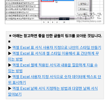
※ 아래는 참고하면 좋을 만한 글들의 링크를 모아둔 것입니다
.
※
▶
엑셀 Excel
표
서식
사용자
지정으로
나만의
스타일
만들기
▶
엑셀 Excel
표
서식과
셀
스타일
이용해서
표
간단하게
꾸
미는
방법
▶
엑셀 Excel
셀에
적용된
서식과
내용을
깔끔하게
지울
수
있는
방법
▶
엑셀 Excel
사용자
지정
서식으로
숫자
데이터에
텍스트
단
위
표시하기
▶
엑
셀 Excel
날짜
서식
지정하는
방법과
다양한
날짜
서식
알아보기