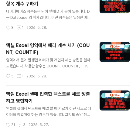
항목 개수 구하기
모아둔 것입니다. ※▶ 엑셀 Excel VLOOKUP 함수, 원하
글 내용
는 값 찾을 사용▶ 엑셀 Excel VLOOKUP 오류 #N/A 처
데이터베이스 함수들은 단어 앞에 D 가 붙어 있습니다. D
리 방법▶ 엑셀 Excel 데이터에서 VLOOKUP 함수 이용
는 Database 의 약자입니다. 이런 함수들은 일정한 패턴
해서 자료 찾는 방법▶ 엑셀 Excel 조건에 맞는 행의 다른
과 특징이 있습니다. 첫 번째 필드에 범위를 넣고 두 번째
작성시간
8
1
2026. 5. 28.
값들 가져오기, VLOOKUP 함수 사용▶ ..
필드에 열 번호를 넣습니다. 세 번째는 값을 걸러내기 위한
조건인데 특이하게 따로 조건 필드를 만들어서 지정합니
다. D 가 붙은 데이터베이스 함수들의 사용법은 같기 때문
엑셀 Excel 영역에서 에러 개수 세기 (COU
에 하나만 숙지해 두면 다른 함수들을 사용하는데 어려움
NT, COUNTIF)
이 없습니다. 이번에는 항목의 개수를 구하는 DCOUNT
글 내용
함수를 알아 보겠습니다. ▼ DCOUNT 함수는 목록이나
영역에서 셀에 발생한 에러가 몇 개인지 세는 방법을 알아
데이터베이스 영역에서 지정한 조건에 맞는 숫자의 합을
보겠습니다. 사용한 함수는 COUNT, COUNTIF, IF, ISE
구합니다. D 는 Database 의 약자입니다. 함수의 구성은
RR 입니다. COUNT 는 셀에 정상적인 데이터나 공백이
작성시간
5
1
2026. 5. 28.
DCOUNT (database, field, criteria) 로 되어 있습..
아닌 모든 데이터 개수를 셉니다. COUNTIF 는 인수로 입
력한 조건에 맞는 데이터인 경우 개수를 세는 함수입니다.
* 아래 샘플 파일을 학습하는데 참고하세요. ◎ COUNT
엑셀 Excel 셀에 입력한 텍스트를 세로 정렬
함수 이용해서 에러 개수 세기 ▼ COUNT 는 매개변수에
하고 병합하기
입력한 영역에서 에러를 제외한 정상적인 데이터 개수만
글 내용
계산합니다. 그럼 에러 개수는 어떻게 세야 할까요? ▼ 먼
엑셀의 셀에서 텍스트를 배열 할 때 가로가 아닌 세로로 데
저 에러 개수를 세기 전에 에러를 판단하는 함수를 알아야
이터를 정렬해야 하는 경우가 있습니다. 그것도 중앙 정렬
합니다. ISERR 은 셀 데이터가 에러인 경우 TRUE 를 반환
이 아닌 전체 셀에 한 글자씩 균등하게 배분을 하고 싶다면
작성시간
21
3
2026. 5. 27.
합니다. ▼ 다음은 IF 함수를 사용해서 셀이 에..
어떻게 해야 할까요? 스페이스바를 이용해서 한 칸씩 띄우
는 방식으로 균일하게 만드는 것도 셀 크기가 변하면 소용