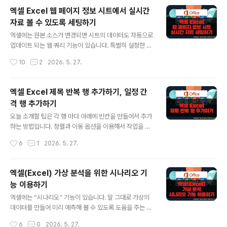
이 없습니다. 오늘은 텍스트를 세로로 배치하는 몇 가지 옵
엑셀 Excel 웹 페이지 정보 시트에서 실시간
션들에 대해 알아 보도록 하겠습니다. ▼ 그림처럼 전체 행
자료 볼 수 있도록 세팅하기
을 포함하는 텍스트 정보를 넣고 싶습니다. 우선 셀을 병합
글 내용
해야겠죠. 다음은 세로로 글을 배치해야 합니다. 그리고 병
엑셀에는 원본 소스가 변경되면 시트의 데이터도 자동으로
합된 전체 영역에서 한 글자씩 균등하게 배열이 되면 보기
업데이트 되는 웹 쿼리 기능이 있습니다. 특별히 설정한 것
가 좋겠죠. ▼ 작업을 위해서는 셀 서식을 띄워야 합니다.
은 없고 웹 사이트의 내용을 복사해서 붙여 넣은 뒤 가져오
작성시간
10
2
2026. 5. 27.
[홈] 탭 > [표시 형식] 그룹 > [상세 대화 상자]를 띄우기
기 한번이면 끝납니다. 환율 정보, 날씨, 주식 등 주로 실시
위한 화살표를 클..
간 정보를 제공하는 사이트의 내용을 복사해서 이용하시면
좋겠죠. ▼ 테스트를 위해 네이버 환율 정보 페이지로 갑니
엑셀 Excel 제목 반복 행 추가하기, 일정 간
다. 그리고 환율 표 부분을 드래그 해서 복사합니다. 복사할
격 행 추가하기
때 웹 페이지 링크 주소를 가져오기 위한 것이므로 일부만
글 내용
해도 됩니다. 가져오기를 통해서 관련된 내용을 전부 복사
오늘 소개할 팁은 각 행 마다 아래에 빈칸을 만들어서 추가
할 것입니다. ▼ 웹 페이지의 내용을 시트에 복사합니다.
하는 방법입니다. 정렬과 이동 옵션을 이용해서 작업을 할
그리고 오른 마우스를 눌러 [새로 고칠 수 있는 웹 쿼리] 메
것입니다. 아래 소개할 방법을 응용하시면 다양한 곳에서
작성시간
6
1
2026. 5. 27.
뉴를 선택합니다. 그럼 설정을 위한 팝업창이 뜨게 됩니다.
활용할 수 있습니다. ◎ 빈 행 추가하기 ▼ 그림에서 보이
※ 아래는 참..
는 표의 각 행 마다 빈 칸을 넣고 상단의 제목 행을 한 번에
추가해 보겠습니다. ▼ 먼저 오른쪽 끝에 정렬을 위한 일련
엑셀(Excel) 가상 분석을 위한 시나리오 기
번호를 입력합니다. 행의 개수만큼 입력한 임시 번호 전체
능 이용하기
를 복사해서 바로 아래에 붙여 넣습니다. ▼ 다음은 Ctrl +
글 내용
A 를 눌러 표 전체를 선택하고 데이터 > 정렬 및 필터 그룹
엑셀에는 “시나리오” 기능이 있습니다. 말 그대로 가상의
> 정렬 리본 메뉴를 클릭합니다. ▼ 정렬 옵션에서 임시번
데이터를 만들어 미리 예측해 볼 수 있도록 도움을 주는 기
호가 들어간 F 열을 기준으로 선택하고 오름차순으로 변경
능입니다. 여기에 더해 여러 가상 시나리오를 추가해서 한
작성시간
6
0
2026. 5. 27.