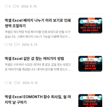
아래로 지정한 행에 있는 값을 반환합니다. 만약 검색하는
기를 이용해서 평균을 구하는 함수겠죠. 그럼 AverageA
작성시간
2
0
2026. 5. 13.
기준열이 위쪽이 아닌 왼쪽 열에 있다면 VLOOKUP 을 사
는 무엇일까요? ※ 아래는 참고하면 좋을..
용합니다. ▼ HLOOKUP 함수의 H 는 horizontal 의 약
자로 가로 방향을 뜻합니다. 그래서 HLOOKUP 는 가로로
엑셀 Excel 페이지 나누기 미리 보기로 인쇄
늘어 놓은 데이터에서 값을 찾는 함수를 말합니다. 이와 반
영역 조절하기
대의 함수는 VLOOKUP 입니다. V 는 세로 방향을 뜻하는
글 내용
vertical 입니다. ▼ 샘플에서 찾을 값은 “매매기준율” 입
엑셀은 워드처럼 작업 페이지를 인쇄 모양으로 만들 수가
니다. 검색 대상은 표에서 타이틀에 해당하는 “통화명” 입
없습니다. 그래서 페이지 나누기 기능을 이용해 자신이 작
니다. ▼ HLOOKUP 의 함수 형식은 다음과..
성한 내용이 페이지를 벗어나는지 파악해야 합니다. 페이
작성시간
13
1
2026. 5. 13.
지를 벗어나면 프린트할 때 잘리기 때문에 인쇄 영역을 감
안하는 것이 좋습니다. 하지만 인쇄 라인을 넘더라도 한 페
이지 안에 들어오도록 조절하는 방법도 있습니다. ▼ 먼저
엑셀 Excel 같은 값 찾는 여러가지 방법
페이지에서 인쇄 라인을 미리 보려면 [보기] 탭 > [페이지
글 내용
엑셀은 시트에서 수많은 데이터 중 같은 값을 찾는 방법으
나누기 미리 보기] 리본 메뉴를 클릭합니다. 그림처럼 파란
로 여러가지를 제공합니다. 데이터 관리를 위해 반드시 필
색 라인으로 첫 페이지에 인쇄되는 내용을 표시합니다. ▼
요하고 자주 사용하는 기능이므로 아래 설명을 잘 읽고 습
다시 기본 페이지로 넘어오면 전에 없던 점선 라인이 그려
득하시기 바랍니다. ◎ 1. 검색 기능 이용하기 ▼ 먼저 검색
져 있습니다. 이것이 인쇄 페이지 구분 라인입니다. 라인을
작성시간
12
0
2026. 5. 13.
으로 중복값을 찾는 방법입니다. Ctrl + F 또는 Ctrl + H
넘어간 데이터는 인쇄할 때 잘립니다. ▼ 하지만 작업하다
를 눌러 찾기 및 바꾸기 창을 띄웁니다. ▼ 찾기 탭으로 이
가 첫 페이지에 표시할 내..
동해서 “찾을 내용” 에 검색어를 입력합니다. 그리고 화면
엑셀 Excel EOMONTH 함수 퇴사일, 월 마
아래에 다음 찾기 버튼을 눌러 검색을 시작합니다. ◎ 2.
지막 날 구하기
조건부 서식 이용하기 ▼ 두 번째는 조건부 서식을 이용하
글 내용