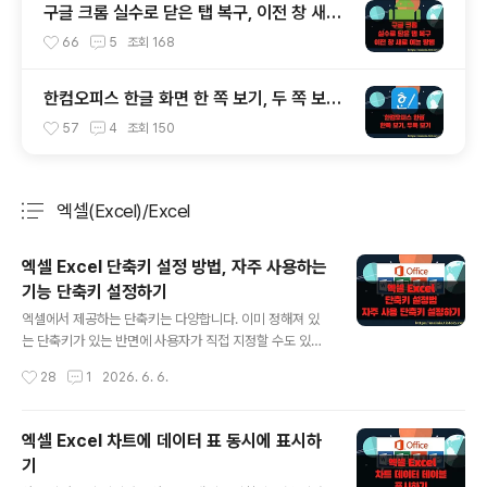
구글 크롬 실수로 닫은 탭 복구, 이전 창 새로
여는 방법
66
5
조회
168
한컴오피스 한글 화면 한 쪽 보기, 두 쪽 보기
쉽게 전환하는 방법
57
4
조회
150
엑셀(Excel)/Excel
분류 전체보기
주요 글 목록
엑셀 Excel 단축키 설정 방법, 자주 사용하는
기능 단축키 설정하기
글 내용
엑셀에서 제공하는 단축키는 다양합니다. 이미 정해져 있
는 단축키가 있는 반면에 사용자가 직접 지정할 수도 있습
니다. 오늘 소개할 내용은 엑셀에서 제공하는 "빠른 실행
작성시간
28
1
2026. 6. 6.
도구" 를 이용한 단축키 설정 방법입니다. 이것은 사용자
지정이 가능한 단축키입니다. 빠른 실행 도구는 Alt + 1,2,
3,4.. 순으로 등록된 리본 메뉴를 실행하도록 설정합니다.
엑셀 Excel 차트에 데이터 표 동시에 표시하
◎ 빠른 실행 도구 단축키 추가하기 ▼ 리본 메뉴에 단축키
기
는 정해져 있습니다. 사용자가 추가할 수 있는 곳은 Alt +
글 내용