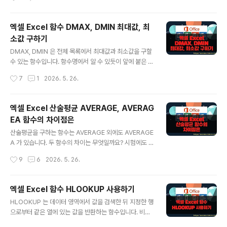
합니다. ▼ 임시번호가 정렬되면서 아래에 있던 빈 행이 각
번에 비교 분석할 수 있도록 리포트 생성 기능도 제공합니
..
다. 이런 시나리오 기능을 잘만 활용하시면 영업이나 가게
를 운영하시는 분들에게 도움이 될 수 있습니다. 설명한 글
엑셀 Excel 함수 DMAX, DMIN 최대값, 최
만으로 감이 오지 않는다면 아래 소개하는 샘플 화면을 통
소값 구하기
해 기초를 익히시기 바랍니다. ▼ 오늘 사용할 예제는 농산
글 내용
물 판매 이익금에 대한 데이터입니다. “매입가”의 변동에
DMAX, DMIN 은 전체 목록에서 최대값과 최소값을 구할
따라 “판매이익금”이 어떻게 바뀌는지 알아보기 위해 시나
수 있는 함수입니다. 함수명에서 알 수 있듯이 앞에 붙은 D
리오 기능을 이용할 것입니다. ▼ 먼저 가상분석 메뉴가 어
는 데이터베이스 함수를 가리킵니다. 데이터베이스 함수는
작성시간
7
1
2026. 5. 26.
디에 있는지 알려드리겠습니다. 데이터 탭 > 예측 그룹 >
지정한 전체 목록에서 다양한 조건에 맞는 값을 찾을 때 사
가상분석 리본 메뉴를 클릭..
용합니다. 종류는 아래와 같습니다. l DAVERAGE - 조건
에 맞는 항목의 평균을 구한다.l DCOUNT - 숫자가 있는
엑셀 Excel 산술평균 AVERAGE, AVERAG
셀의 개수를 구한다.l DCOUNTA - 데이터가 들어 있는
EA 함수의 차이점은
셀의 개수를 구한다.l DGET - 조건에 맞는 레코드가 하나
글 내용
인 경우 그 레코드를 구한다.l DMAX - 항목 중에서 최대
산술평균을 구하는 함수는 AVERAGE 외에도 AVERAGE
값을 구한다.l DMIN - 항목 중에서 최소값을 구한다.l DP
A 가 있습니다. 두 함수의 차이는 무엇일까요? 시험에도 자
RODUCT - 조건에 맞는 특정 레코드 필드의 값을 곱한
주 언급되는 함수로 한번쯤 제대로 익혀 두는 것이 좋습니
작성시간
9
6
2026. 5. 26.
다.l DSTDEV - 필드 값에..
다. 자주 쓰이는 Average 함수는 데이터 영역에서 텍스트
나 논리값(True/False) 이 있으면 제외 시키고 계산합니
다. 하지만 AverageA 는 논리값이 True 인 경우 1로, 텍
엑셀 Excel 함수 HLOOKUP 사용하기
스트와 False 를 0 으로 계산합니다. 계산 결과가 다르게
글 내용
HLOOKUP 는 데이터 영역에서 값을 검색한 뒤 지정한 행
나오겠죠. ▼ 수식입력기에서 Average 를 입력하게 되면
으로부터 같은 열에 있는 값을 반환하는 함수입니다. 비교
총 4개의 관련 함수들을 나타납니다. 끝에 붙은 단어로 함
대상인 검색은 첫 번째 행이며, 검색 결과 일치하는 열에서
수의 성격을 추측해 볼 수 있습니다. IF 가 붙은 것들은 분