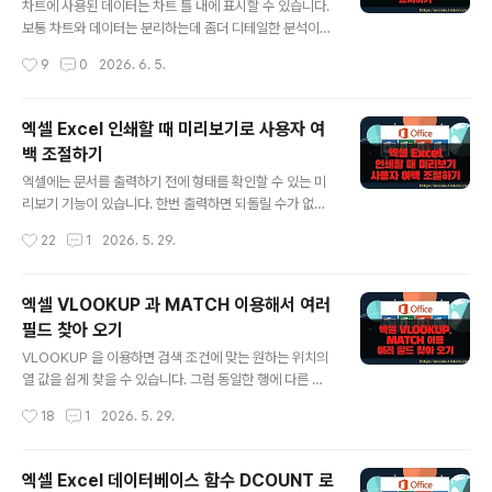
1, 2, 3, 4 ... 가 가능한 빠른 실행 단축키입니다. 빠른 실행
차트에 사용된 데이터는 차트 틀 내에 표시할 수 있습니다.
단축키는 왼쪽 상단에 있으며, 왼쪽부터 1, 2, 3 .. 입니다.
보통 차트와 데이터는 분리하는데 좀더 디테일한 분석이
▼ 단축키 설정을 위해 파일 탭 > 옵션 메뉴를 선택합니다.
필요할 때 데이터를 차트 바로 옆에 표시하곤 합니다. 하지
작성시간
9
0
2026. 6. 5.
▼ 단축키는 빠른 실행 도구 에 등..
만 데이터가 많은 경우 차트 모양이 줄기 때문에 비효율적
일 수 있습니다. ◎ 빠른 레이아웃 으로 데이터 표시하기
▼ 그림처럼 외부에 있는 데이터 표를 차내 내부에 포함시
엑셀 Excel 인쇄할 때 미리보기로 사용자 여
켜 보겠습니다. ▼ 차트에 사용한 데이터를 그래프 바로 아
백 조절하기
래에 표시하는 방법으로 빠른 레이아웃 리본 메뉴를 이용
글 내용
합니다. 먼저 차트 > 상단 차트 디자인 탭을 선택합니다.
엑셀에는 문서를 출력하기 전에 형태를 확인할 수 있는 미
▼ 다음 차트 디자인 탭 왼쪽 끝에 빠른 레이아웃 리본 메
리보기 기능이 있습니다. 한번 출력하면 되돌릴 수가 없기
뉴를 클릭합니다. 메뉴 아래에는 적용 가능한 다양한 레이
때문에 반드시 인쇄 전에 점검하는 것이 좋습니다. 오늘은
작성시간
22
1
2026. 5. 29.
아웃들이 목록으로 나타납니다. 그 중에서 데이터를 차트
인쇄 전에 여백을 확인하고 조절하는 여러가지 방법에 대
하단에 표시하고 있는 이미지..
해 알아 보도록 하겠습니다. 여백은 인쇄 전에 문서를 철해
서 보관하고자 할 때 반드시 살펴봐야 할 요소 입니다. ▼
엑셀 VLOOKUP 과 MATCH 이용해서 여러
[파일] 탭 > [인쇄] 메뉴를 클릭하면 화면 오른쪽에 인쇄 미
필드 찾아 오기
리보기 화면을 볼 수 있습니다. 인쇄 미리보기 화면 왼쪽에
글 내용
는 다양한 설정 옵션들이 배치되어 있는데 사용자 여백을
VLOOKUP 을 이용하면 검색 조건에 맞는 원하는 위치의
조절할 수 있는 메뉴도 포함되어 있습니다. ▼ 먼저 인쇄
열 값을 쉽게 찾을 수 있습니다. 그럼 동일한 행에 다른 열
미리보기에서 화면 여백이 어떻게 설정 되어 있는지 확인
의 값을 한번에 가져오는 식은 어떻게 만들면 좋을 까요?
작성시간
18
1
2026. 5. 29.
해 보겠습니다. 화면 오른쪽 하단에 여백 표시를 클릭하면
열 마다 VLOOKUP 함수를 만들지 않고 한번 작성한 식을
여백선이 나타납니다. 검은..
드래그 만으로 모든 필드에 자동으로 적용할 수 있다면 아
주 편하겠죠. 방법은 MATCH 함수로 상대 경로를 찾아 주
엑셀 Excel 데이터베이스 함수 DCOUNT 로
는 것입니다. ※ 아래는 참고하면 좋을 만한 글들의 링크를