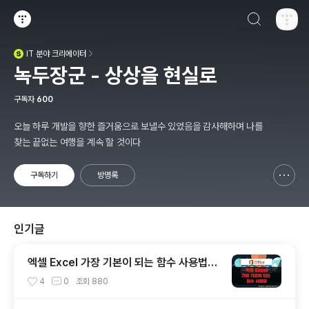
검색하기
티스토리
IT
분야 크리에이터
(새창열림)
녹두장군 - 상상을 현실로
구독자
600
오늘 하루 개발을 향한 즐거움으로 보낼수 있었음을 감사해하며 나를
찾는 끝없는 여행을 계속 할 것이다
구독하기
방명록
신고하기 레이어
열기
인기글
엑셀 Excel 가장 기본이 되는 함수 사용법에
알아보기
4
0
조회
880