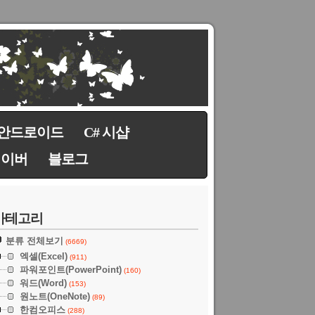
안드로이드
C# 시샵
네이버
블로그
카테고리
분류 전체보기
(6669)
엑셀(Excel)
(911)
파워포인트(PowerPoint)
(160)
워드(Word)
(153)
원노트(OneNote)
(89)
한컴오피스
(288)