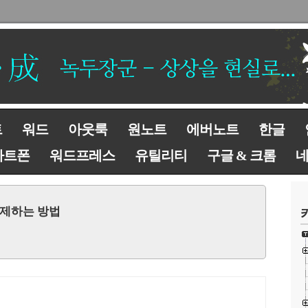
트
워드
아웃룩
원노트
에버노트
한글
마트폰
워드프레스
유틸리티
구글 & 크롬
 삭제하는 방법