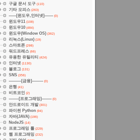
구글 문서 도구
(110)
기타 오피스
(263)
------[윈도우,인터넷]-------
(0)
윈도우11
(108)
윈도우10
(484)
윈도우(Window OS)
(362)
리눅스(Linux)
(19)
스마트폰
(298)
워드프레스
(66)
유용한 유틸리티
(424)
인터넷
(1130)
블로그
(131)
SNS
(356)
----------[금융]---------
(0)
은행
(41)
비트코인
(2)
--------[프로그래밍]--------
(0)
안드로이드 개발
(301)
파이썬 Python
(94)
자바(JAVA)
(196)
NodeJS
(14)
프로그래밍 툴
(229)
웹 프로그래밍
(232)