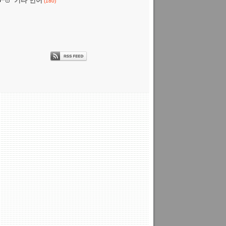
기타 언어
(180)