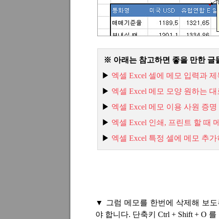
※ 아래는 참고하면 좋을 만한 글
▶
엑셀 Excel
셀에
메모
입력과
제
▶
엑셀 Excel
메모
모양
원하는
대
▶
엑셀 Excel
메모
이용
사원
증명
▶
엑셀 Excel
인쇄,
프린트
할
때
▶
엑
셀 Excel
특정
셀에
메모
추가
▼
그럼 메모를 한번에 삭제해 보
야 합니다
.
단축키
Ctrl + Shift + O
를