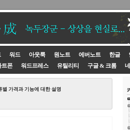
트
워드
아웃룩
원노트
에버노트
한글
마트폰
워드프레스
유틸리티
구글 & 크롬
5 종류별 가격과 기능에 대한 설명