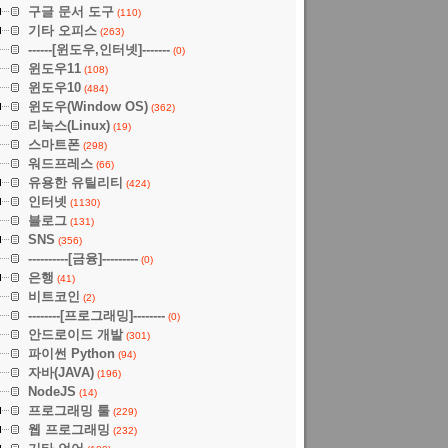
구글 문서 도구
(110)
기타 오피스
(263)
------[윈도우,인터넷]-------
(0)
윈도우11
(108)
윈도우10
(484)
윈도우(Window OS)
(362)
리눅스(Linux)
(19)
스마트폰
(298)
워드프레스
(66)
유용한 유틸리티
(424)
인터넷
(1130)
블로그
(131)
SNS
(356)
----------[금융]---------
(0)
은행
(41)
비트코인
(2)
--------[프로그래밍]--------
(0)
안드로이드 개발
(301)
파이썬 Python
(94)
자바(JAVA)
(196)
NodeJS
(14)
프로그래밍 툴
(229)
웹 프로그래밍
(232)