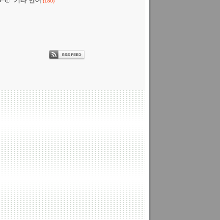
기타 언어
(180)