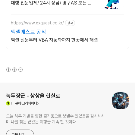
대행 전문업체/ 24시 상담/ 영구AS 모든 영
상 편집 툴 PDF 프로그램 원격설치대행 전
문업체/ 24시 상담/ 영구AS
https://www.exquest.co.kr/
광고
엑셀퀘스트 공식
엑셀 질문부터 VBA 자동화까지 한곳에서 해결
(새창열림)
로그 정보
녹두장군 - 상상을 현실로
(새창열림)
IT
분야 크리에이터
오늘 하루 개발을 향한 즐거움으로 보낼수 있었음을 감사해하
며 나를 찾는 끝없는 여행을 계속 할 것이다