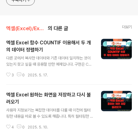
구독하기
더보기
엑셀(Excel)/Excel
의 다른 글
엑셀 Excel 함수 COUNTIF 이용해서 두 개
의 데이터 정렬하기
글 내용
다른 곳에서 복사한 데이터와 기존 데이터 일치하는 것이
있는지 찾고 싶을 때 응용할 만한 예제입니다. 구현은 CO
UNTIF 와 IF 함수를 사용했습니다. COUNTIF 는 영역에
3
0
2025. 5. 17.
서 동일한 데이터가 몇 개나 있는지 셀 때 사용합니다. 하나
이상이면 존재한다는 뜻이므로 IF 를 이용해서 셀에 비교
대상의 숫자를 입력하면 숫자 정렬과 같은 효과를 얻을 수
엑셀 Excel 원하는 화면을 저장하고 다시 불
있습니다. ▼ B 열에 맞춰서 C 열의 숫자를 정렬하고자 합
니다. 빈칸은 제외하고 동일한 숫자를 찾아 표시할 예정입
러오기
글 내용
니다. ▼ 정렬을 하기 전에 COUNTIF 함수로 C 열의 데이
사용자 지정보기는 복잡한 데이터를 다룰 때 이전에 필터
터가 B 열에 존재하는지 여부를 판단할 것입니다. 첫 번째
링한 내용을 바로 볼 수 있도록 해줍니다. 특히 필터링한 조
인수로 C 열의 영역을 절대값으로 넣고, 두 번째 인수로 검
건이 복잡할 경우 매번 데이터를 걸러내기 위해 반복 작업
색 대상인 B3 셀을 선택합니다. B3 데이터를 C 열의 첫..
4
0
2025. 5. 10.
을 하지 않아도 돼서 아주 유용합니다. 이것은 필더링한 조
건이 사용자 지정보기에 저장되기 때문입니다. 이런 사용