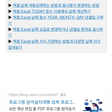
▶
엑셀
날짜
자동입력하는
방법과
표시형식
변경하는
방법
▶
엑셀 Excel TODAY
함수
이용해서
날짜
계산하기
▶
엑셀 Excel
날짜
함수 YEAR, MONTH, DAY
년월일
구하
기
▶
엑셀 Excel
날짜
요일로
변경하거나
년월일
한자로
표시하
기
▶
엑
셀 Excel
날짜
서식
지정하는
방법과
다양한
날짜
서식
알아보기
https://blog.naver.com/vstvst1
광고
프로그램 원격설치대행 업체 프로그램
원격설치대행 전문
모든 영상 편집 툴 PDF 프로그램 원격설치