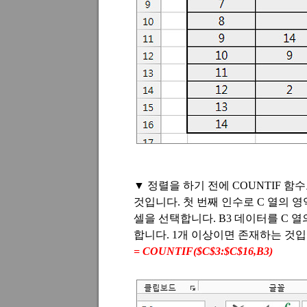
▼ 정렬을 하기 전에
COUNTIF
함
것입니다
.
첫 번째 인수로
C
열의 영
셀을 선택합니다
. B3
데이터를
C
열
합니다
. 1
개 이상이면 존재하는 것
= COUNTIF($C$3:$C$16,B3)