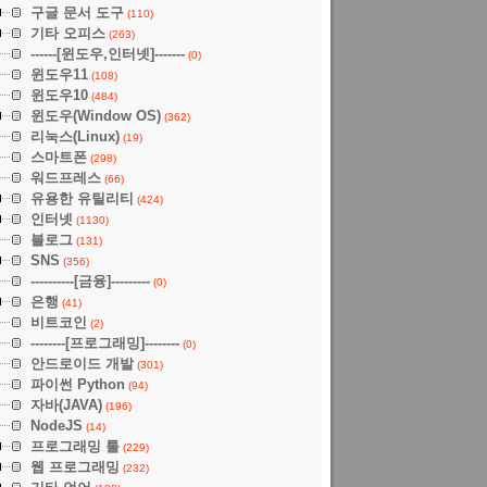
구글 문서 도구
(110)
기타 오피스
(263)
------[윈도우,인터넷]-------
(0)
윈도우11
(108)
윈도우10
(484)
윈도우(Window OS)
(362)
리눅스(Linux)
(19)
스마트폰
(298)
워드프레스
(66)
유용한 유틸리티
(424)
인터넷
(1130)
블로그
(131)
SNS
(356)
----------[금융]---------
(0)
은행
(41)
비트코인
(2)
--------[프로그래밍]--------
(0)
안드로이드 개발
(301)
파이썬 Python
(94)
자바(JAVA)
(196)
NodeJS
(14)
프로그래밍 툴
(229)
웹 프로그래밍
(232)