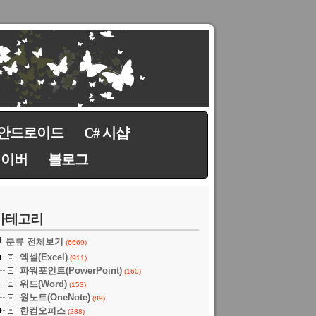
안드로이드
C# 시샵
네이버
블로그
카테고리
분류 전체보기
(6669)
엑셀(Excel)
(911)
파워포인트(PowerPoint)
(160)
워드(Word)
(153)
원노트(OneNote)
(89)
한컴오피스
(288)