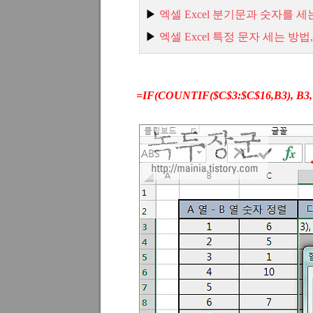
▶
엑셀 Excel
분기문과
숫자를
세는
▶
엑
셀 Excel
특정
문자
세는
방법,
=IF(COUNTIF($C$3:$C$16,B3), B3,