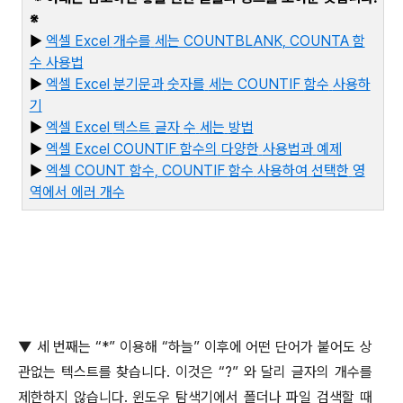
※
▶
엑셀 Excel
개수를
세는 COUNTBLANK, COUNTA
함
수
사용법
▶
엑셀 Excel
분기문과
숫자를
세는 COUNTIF
함수
사용하
기
▶
엑셀 Excel
텍스트
글자
수
세는
방법
▶
엑셀 Excel COUNTIF
함수의
다양한
사용법과
예제
▶
엑
셀 COUNT
함수, COUNTIF
함수
사용하여
선택한
영
역에서
에러
개수
▼
세 번째는
“*”
이용해
“
하늘
”
이후에 어떤 단어가 붙어도 상
관없는 텍스트를 찾습니다
.
이것은
“?”
와 달리 글자의 개수를
제한하지 않습니다
.
윈도우 탐색기에서 폴더나 파일 검색할 때