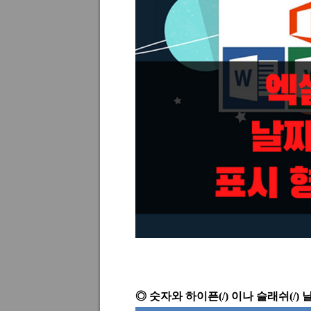
◎
숫자와 하이픈
(/)
이나 슬래쉬
(/)