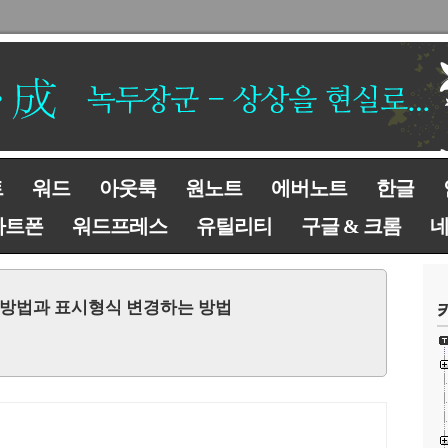
트
워드
아웃룩
원노트
에버노트
한글
마트폰
워드프레스
유틸리티
구글 & 크롬
는 방법과 표시형식 변경하는 방법