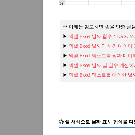
※ 아래는 참고하면 좋을 만한 글
▶
엑셀 Excel
날짜
함수 YEAR, M
▶
엑셀 Excel
날짜와
시간
데이터
▶
엑셀 Excel
텍스트를
날짜
데이
▶
엑셀 Excel
날짜
및
일수
계산하기
▶
엑
셀 Excel
텍스트를
다양한
날
◎
셀 서식으로 날짜 표시 형식을 