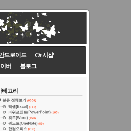
안드로이드
C# 시샵
네이버
블로그
카테고리
분류 전체보기
(6669)
엑셀(Excel)
(911)
파워포인트(PowerPoint)
(160)
워드(Word)
(153)
원노트(OneNote)
(89)
한컴오피스
(288)