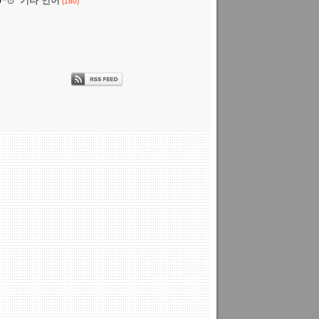
기타 언어
(180)