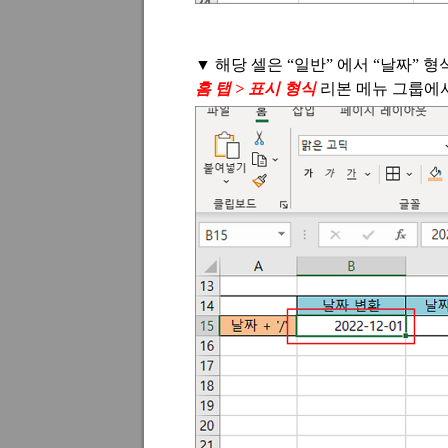
▼ 해당 셀은
“
일반
”
에서
“
날짜
”
형
홈 탭
>
표시 형식
리본 메뉴 그룹에