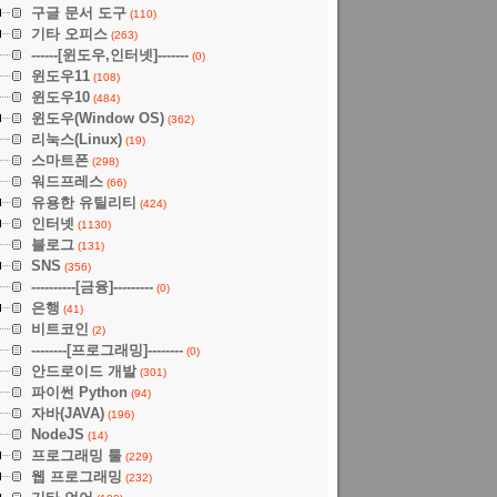
구글 문서 도구
(110)
기타 오피스
(263)
------[윈도우,인터넷]-------
(0)
윈도우11
(108)
윈도우10
(484)
윈도우(Window OS)
(362)
리눅스(Linux)
(19)
스마트폰
(298)
워드프레스
(66)
유용한 유틸리티
(424)
인터넷
(1130)
블로그
(131)
SNS
(356)
----------[금융]---------
(0)
은행
(41)
비트코인
(2)
--------[프로그래밍]--------
(0)
안드로이드 개발
(301)
파이썬 Python
(94)
자바(JAVA)
(196)
NodeJS
(14)
프로그래밍 툴
(229)
웹 프로그래밍
(232)