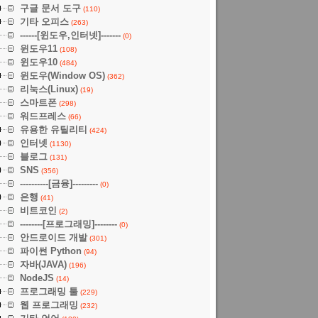
구글 문서 도구
(110)
기타 오피스
(263)
------[윈도우,인터넷]-------
(0)
윈도우11
(108)
윈도우10
(484)
윈도우(Window OS)
(362)
리눅스(Linux)
(19)
스마트폰
(298)
워드프레스
(66)
유용한 유틸리티
(424)
인터넷
(1130)
블로그
(131)
SNS
(356)
----------[금융]---------
(0)
은행
(41)
비트코인
(2)
--------[프로그래밍]--------
(0)
안드로이드 개발
(301)
파이썬 Python
(94)
자바(JAVA)
(196)
NodeJS
(14)
프로그래밍 툴
(229)
웹 프로그래밍
(232)