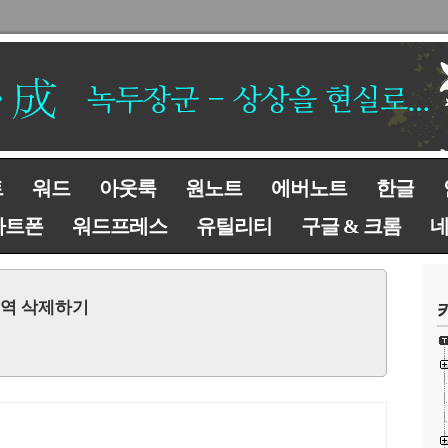
트
워드
아웃룩
원노트
에버노트
한글
마트폰
워드프레스
유틸리티
구글 & 크롬
구역 삭제하기