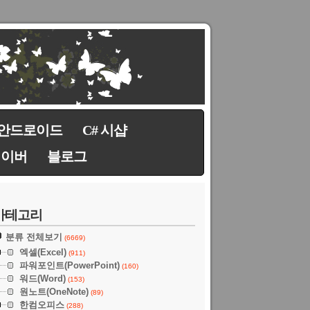
안드로이드
C# 시샵
네이버
블로그
카테고리
분류 전체보기
(6669)
엑셀(Excel)
(911)
파워포인트(PowerPoint)
(160)
워드(Word)
(153)
원노트(OneNote)
(89)
한컴오피스
(288)