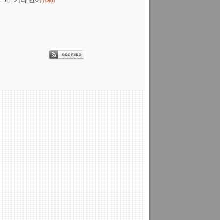
기타 언어
(180)