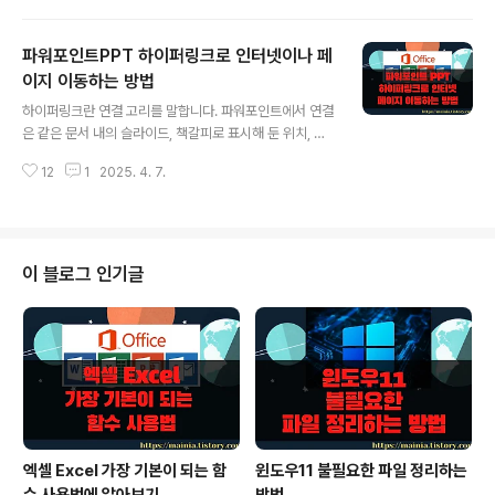
슬라이드 간의 일관성을 유지하면서 내용을 업데이트하거
나 수정할 수 있어 시각적으로 통일감을 유지할 뿐만 아니
파워포인트PPT 하이퍼링크로 인터넷이나 페
라 전달력을 향상시킵니다. 이것은 발표자가 디자인에 신
경 쓰지 않고 내용에 집중할 수 있습니다. ◎ 테마 적용과
이지 이동하는 방법
글 내용
사용자 지정 테마 만들기 ▼ 슬라이드 디자인 탭의 리본 메
하이퍼링크란 연결 고리를 말합니다. 파워포인트에서 연결
뉴는 크게 “테마” 와 “적용” 으로 나눠집니다. 나머지는
은 같은 문서 내의 슬라이드, 책갈피로 표시해 둔 위치, 다
“사용자 지정” 과 “디자인 아이디어” 입니다. 오늘은 빠른
른 파워포인트 문서, 웹 페이지나 사이트, 새 파일, 전자 메
시간에 슬라이드 디자인이 가능한 “테마” 와 디테일한 수
12
1
2025. 4. 7.
일 주소 등 아주 다양합니다. 프레젠테이션에서 다양한 작
정이 가능한 “적용” 항목들을 알아..
업을 수행하기 위해서는 반드시 필요한 기능입니다. 링크
를 사용하면 신속하게 특정 위치, 웹 사이트로 이동하거나
새 파일을 열 수 있기 때문입니다. 오늘은 하이퍼링크의 종
류별 설정 방법에 대해 알아 보겠습니다. ▼ 먼저 빠른 실
이 블로그 인기글
행 메뉴를 이용해서 하이퍼링크를 거는 방법입니다. 문장
을 선택하고 오른쪽 마우스를 눌러 보세요. 그럼 단축 메뉴
에 [하이퍼링크] 를 볼 수 있습니다. ▼ 또 다른 방법은 리
본 메뉴를 이용하는 것입니다. [삽입] 탭 > [링크] 그룹의
[하이퍼링크] 리본 ..
엑셀 Excel 가장 기본이 되는 함
윈도우11 불필요한 파일 정리하는