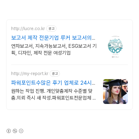
http://lucre.co.kr
광고
보고서 제작 전문기업 루커 보고서의
명가
연차보고서, 지속가능보고서, ESG보고서 기
획, 디자인, 제작 전문 여성기업
http://my-report.kr
광고
파워포인트수많은 후기 업체로 24시
주말 상담 가능 저렴
원하는 작업 진행. 개인맞춤제작 수준별 맞
춤.의뢰 즉시 새 작성.파워포인트전문업체 파
트별 전문가/석박논문경우 정교수 출신 진
행/보안 보장/각종 모든 문서/24시진행
(새창열림)