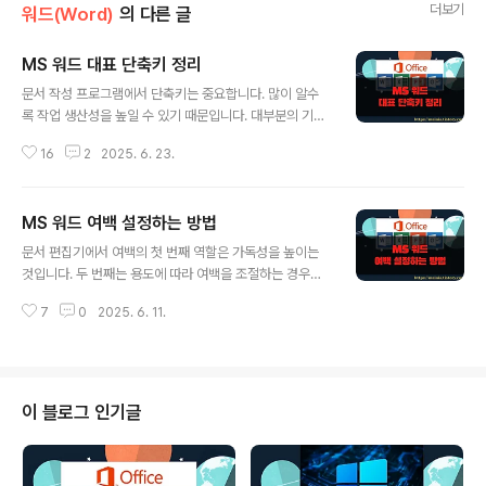
더보기
워드(Word)
의 다른 글
MS 워드 대표 단축키 정리
글 내용
문서 작성 프로그램에서 단축키는 중요합니다. 많이 알수
록 작업 생산성을 높일 수 있기 때문입니다. 대부분의 기업
에서 사용중인 MS 워드(Word)의 기본 단축키는 반드시
16
2
2025. 6. 23.
외워 두는 것이 좋습니다. 하지만 100가지가 넘는 전체 단
축키를 모두 외울 수는 없습니다. 그래서 자주 쓰이는 단축
키를 표로 정리했습니다. 대표적인 단축키는 다음과 같습
MS 워드 여백 설정하는 방법
니다. ▼ Alt + F4 : 프로그램을 바로 종료합니다. 최신 내
글 내용
용을 저장하지 않았다면 팝업창이 뜹니다. ▼ Ctrl + F : 문
문서 편집기에서 여백의 첫 번째 역할은 가독성을 높이는
서에 내용을 검색합니다. 탐색창에 검색 결과를 목록으로
것입니다. 두 번째는 용도에 따라 여백을 조절하는 경우가
보여 줍니다. ▼ Alt + I + S : 특수 문자를 입력하는 창이
있는데, 페이지번호 같은 텍스트를 여백에 표시하거나 머
뜹니다. ※ 아래는 참고하면 좋을 만한 글들의 링크를 모아
7
0
2025. 6. 11.
리글이나 바닥글을 배치해서 본문과 적절하게 어울리도록
둔 것입니다. ※▶ MS 워드 사용자 지정으로..
여백 조절을 합니다. 세 번째는 제본용으로 여백을 확보하
기도 합니다. 프린트한 종이를 철 하거나 제본할 때 공간이
필요하기 때문입니다. ▼ 페이지 여백을 보기 위해서는 보
기 모드를 변경해야 합니다. 보기 탭 > 인쇄 모양 일 때 여
이 블로그 인기글
백과 본문을 구분해서 볼 수 있으며, 조절도 가능합니다.
▼ 문서의 여백은 워드 본문 네 곳의 바깥쪽 위치에 있습니
다. 여백을 늘이거나 줄이면 문서의 본문도 그에 따라 크기