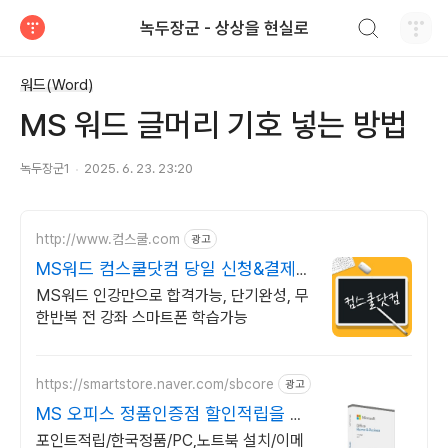
검색하기
녹두장군 - 상상을 현실로
티스토리
워드(Word)
MS 워드 글머리 기호 넣는 방법
녹두장군1
2025. 6. 23. 23:20
http://www.컴스쿨.com
광고
MS워드 컴스쿨닷컴 당일 신청&결제시
기프티콘!
MS워드 인강만으로 합격가능, 단기완성, 무
한반복 전 강좌 스마트폰 학습가능
https://smartstore.naver.com/sbcore
광고
MS 오피스 정품인증점 할인적립을 확
인하세요!
포인트적립/한국정품/PC,노트북 설치/이메