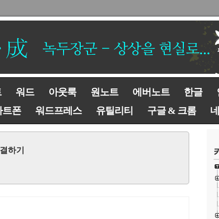
트
워드
아웃룩
원노트
에버노트
한글
마트폰
워드프레스
유틸리티
구글 & 크롬
 해결하기