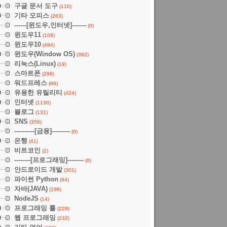
구글 문서 도구
(110)
기타 오피스
(263)
------[윈도우,인터넷]-------
(0)
윈도우11
(108)
윈도우10
(484)
윈도우(Window OS)
(362)
리눅스(Linux)
(19)
스마트폰
(298)
워드프레스
(66)
유용한 유틸리티
(424)
인터넷
(1130)
블로그
(131)
SNS
(356)
----------[금융]---------
(0)
은행
(41)
비트코인
(2)
--------[프로그래밍]--------
(0)
안드로이드 개발
(301)
파이썬 Python
(94)
자바(JAVA)
(196)
NodeJS
(14)
프로그래밍 툴
(229)
웹 프로그래밍
(232)