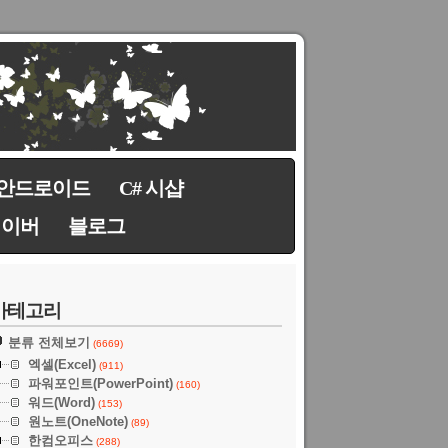
안드로이드
C# 시샵
네이버
블로그
카테고리
분류 전체보기
(6669)
엑셀(Excel)
(911)
파워포인트(PowerPoint)
(160)
워드(Word)
(153)
원노트(OneNote)
(89)
한컴오피스
(288)