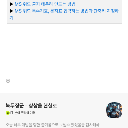
▶
MS
워드
글자
테두리
만드는
방법
▶
MS
워드
특수기호,
문자표
입력하는
방법과
단축키
지정하
기
(새창열림)
로그 정보
녹두장군 - 상상을 현실로
(새창열림)
IT
분야 크리에이터
오늘 하루 개발을 향한 즐거움으로 보낼수 있었음을 감사해하