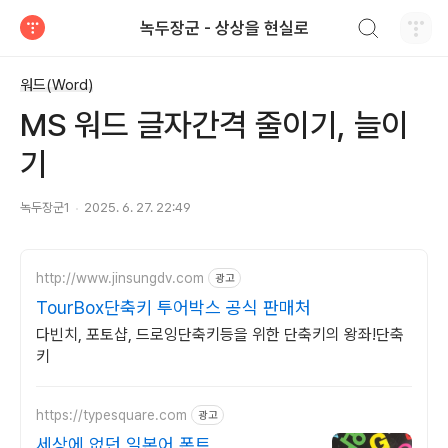
검색하기
녹두장군 - 상상을 현실로
티스토리
워드(Word)
MS 워드 글자간격 줄이기, 늘이
기
녹두장군1
2025. 6. 27. 22:49
http://www.jinsungdv.com
광고
TourBox단축키 투어박스 공식 판매처
다빈치, 포토샵, 드로잉단축키등을 위한 단축키의 왕좌!단축
키
https://typesquare.com
광고
세상에 없던 일본어 폰트