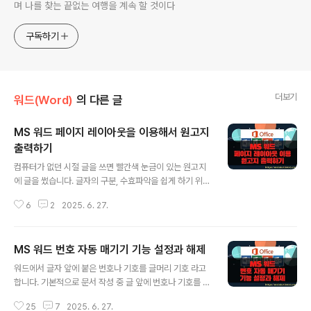
며 나를 찾는 끝없는 여행을 계속 할 것이다
구독하기
더보기
워드(Word)
의 다른 글
MS 워드 페이지 레이아웃을 이용해서 원고지
출력하기
글 내용
컴퓨터가 없던 시절 글을 쓰면 빨간색 눈금이 있는 원고지
에 글을 썼습니다. 글자의 구분, 수효파악을 쉽게 하기 위해
정사각형으로 칸을 나누어서 그린 종이 입니다. 주로 200
6
2
2025. 6. 27.
자 원고지를 많이 사용했으며, 근처 문방구에 가면 한 묶음
씩 살 수가 있었습니다. 혹시 원고지가 필요하다면 일일이
그릴 필요 없이 워드에서 제공하는 원고지 설정 기능을 이
MS 워드 번호 자동 매기기 기능 설정과 해제
용해서 간단하게 만들어 보세요. ▼ 워드를 실행하고 원고
글 내용
지를 만들기 위해 [페이지 레이아웃]을 클릭합니다. 페이지
워드에서 글자 앞에 붙은 번호나 기호를 글머리 기호 라고
레이아웃에는 [원고지 설정] 이라는 리본 메뉴가 있습니다.
합니다. 기본적으로 문서 작성 중 글 앞에 번호나 기호를 넣
▼ [원고지 설정] 리본 메뉴를 클릭하면 팝업창이 뜨게 되
고 Enter 눌러 다음 단락으로 넘어가면 자동으로 번호가
는데 [스타일] 옵션에 보시면 4가지 종류의 원고지를 볼 수
25
7
2025. 6. 27.
매겨집니다. 그리고 설정된 값의 크기에 맞게 들여쓰기가