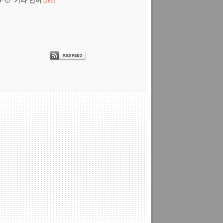
기타 언어
(180)