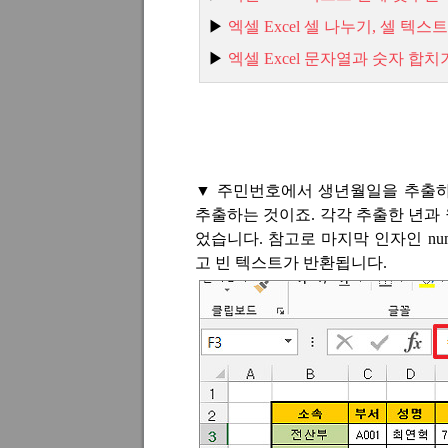
▶
엑셀 Excel
셀
나누기,
셀
텍스트
▶
엑
셀 Excel
문자열과
숫자
합치
▼
주민번호에서 생년월일을 추출
추출하는 것이죠
.
각각 추출한 년과
었습니다
.
참고로 마지막 인자인
nu
고 빈 텍스트가 반환됩니다
.