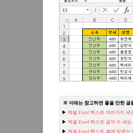
※ 아래는 참고하면 좋을 만한 글
▶
엑셀 Excel
텍스트
여러가지
세
▶
엑셀 Excel
텍스트
글자
수
세는
▶
엑셀 Excel
텍스트
셀에
맞추는