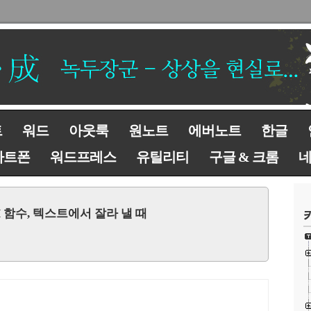
트
워드
아웃룩
원노트
에버노트
한글
마트폰
워드프레스
유틸리티
구글 & 크롬
RCH 함수, 텍스트에서 잘라 낼 때