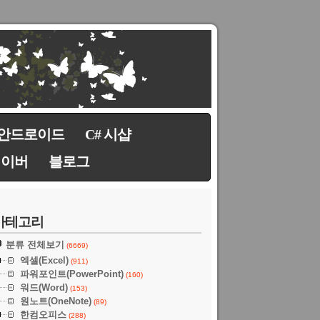
안드로이드
C# 시샵
네이버
블로그
카테고리
분류 전체보기
(6669)
엑셀(Excel)
(911)
파워포인트(PowerPoint)
(160)
워드(Word)
(153)
원노트(OneNote)
(89)
한컴오피스
(288)