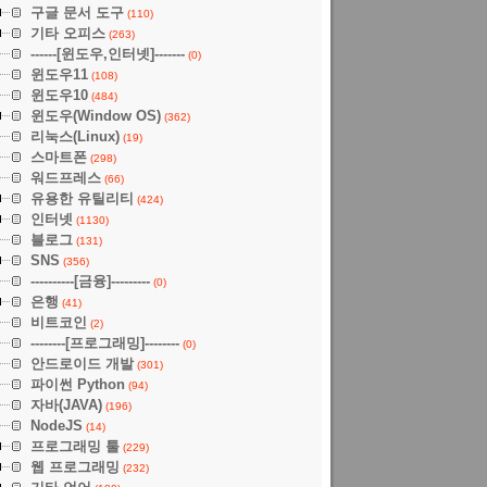
구글 문서 도구
(110)
기타 오피스
(263)
------[윈도우,인터넷]-------
(0)
윈도우11
(108)
윈도우10
(484)
윈도우(Window OS)
(362)
리눅스(Linux)
(19)
스마트폰
(298)
워드프레스
(66)
유용한 유틸리티
(424)
인터넷
(1130)
블로그
(131)
SNS
(356)
----------[금융]---------
(0)
은행
(41)
비트코인
(2)
--------[프로그래밍]--------
(0)
안드로이드 개발
(301)
파이썬 Python
(94)
자바(JAVA)
(196)
NodeJS
(14)
프로그래밍 툴
(229)
웹 프로그래밍
(232)