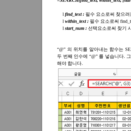
=SEARCH(find_text, within_text, [sta
l
find_text :
필수 요소로써 찾으려
l
within_text :
필수 요소로써
find_
l
start_num :
선택요소로써 찾기 
“@”
의 위치를 알아내는 함수는
S
두 번째 인수에
“@”
를 넣습니다
.
그
해야 합니다
.