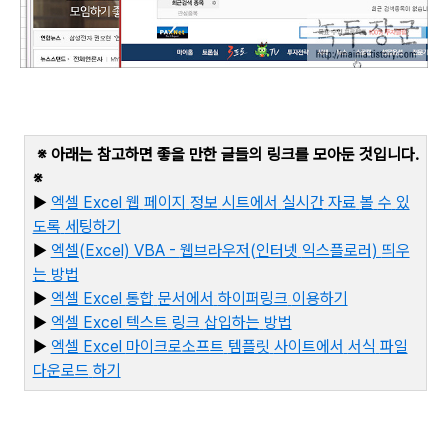
※ 아래는 참고하면 좋을 만한 글들의 링크를 모아둔 것입니다
.
※
▶
엑셀 Excel
웹
페이지
정보
시트에서
실시간
자료
볼
수
있
도록
세팅하기
▶
엑셀(Excel) VBA -
웹브라우저(
인터넷
익스플로러)
띄우
는
방법
▶
엑셀 Excel
통합
문서에서
하이퍼링크
이용하기
▶
엑셀 Excel
텍스트
링크
삽입하는
방법
▶
엑
셀 Excel
마이크로소프트
템플릿
사이트에서
서식
파일
다운로드
하기