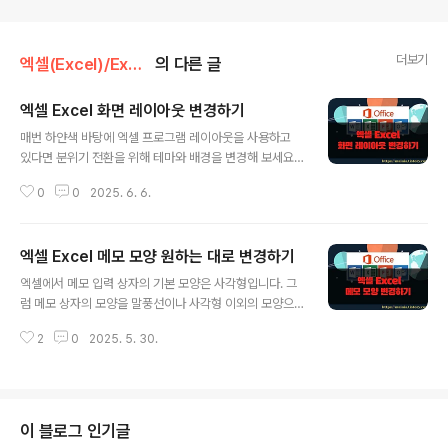
더보기
엑셀(Excel)/Excel
의 다른 글
엑셀 Excel 화면 레이아웃 변경하기
글 내용
매번 하얀색 바탕에 엑셀 프로그램 레이아웃을 사용하고
있다면 분위기 전환을 위해 테마와 배경을 변경해 보세요.
적용할 수 있는 테마가 많은 것은 아니지만 한번씩 바꿔 가
0
0
2025. 6. 6.
며 작업하기에는 충분합니다. 그리고 로그인 여부에 따라
서 별도의 테마 적용이 가능합니다. 한가지 아쉬운 점은 자
신이 만든 배경이나 테마를 올릴 수 없다는 것입니다. ▼
엑셀 Excel 메모 모양 원하는 대로 변경하기
테마와 배경색을 변경하기 위해서는 옵션 화면으로 가야
글 내용
합니다. [파일] 탭 > [옵션] 메뉴를 선택합니다. ▼ 옵션 팝
엑셀에서 메모 입력 상자의 기본 모양은 사각형입니다. 그
업창에서 왼쪽에 있는 메뉴 중 [일반]을 선택합니다. 일반
럼 메모 상자의 모양을 말풍선이나 사각형 이외의 모양으
화면에서 Microsoft Office 개인 설정 섹션으로 갑니다.
로 꾸밀 수 없는 걸까요? 모양은 변경할 수 있지만 현재 나
그 안에 보시면 [Office 배경]과 [Office 테마] 옵션이 있
2
0
2025. 5. 30.
와 있는 리본 메뉴에는 그런 기능이 없습니다. 리본 사용자
습니다. ※ 아래는 참고하면 좋을 만한 글들의 링크를 ..
지정으로 가서 [도형 편집]이라는 리본 메뉴를 추가해서 사
용해야 합니다. ▼ 그림처럼 기본 메뉴의 모양은 사각형 입
니다. 이것을 다양한 모양으로 변경해 보도록 하겠습니다.
▼ 메모 상자의 모양을 변경할 수 있는 리본 메뉴 추가를
이 블로그 인기글
위해 [파일] 탭 > [옵션] 메뉴를 선택해서 설정 창을 띄웁니