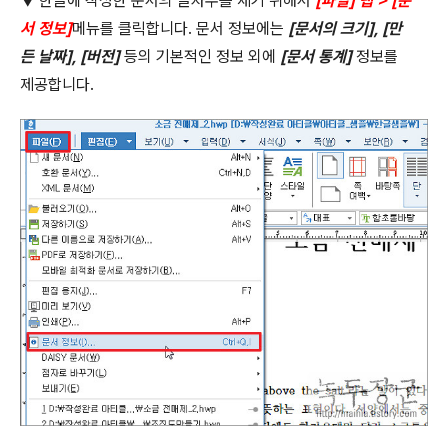
▼ 한글에 작성한 문서의 글자수를 세기 위해서
[
파일
]
탭
> [
문
서 정보
]
메뉴를 클릭합니다
.
문서 정보에는
[
문서의 크기
], [
만
든 날짜
], [
버전
]
등의 기본적인 정보 외에
[
문서 통계
]
정보를
제공합니다
.