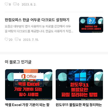
과 크기, 자간 등을 사용했는지 일일이 분석해서 적용하는
8
0
2023. 8. 2.
비효율적인 방법보다 한글에서 지원하는 모양 복사 기능을
이용해 보세요. 클릭 몇 번으로 원하는 영역의 문단과 글자
모양을 한 번에 적용할 수 있습니다. ◎ 모양 복사 종류 ▼
한컴오피스 한글 어두운 다크모드 설정하기
한글에서 서식을 복사하는 기능을 “모양 복사” 라고 합니
글 내용
다. 텍스트가 아닌 문단이나 글꼴에 적용된 서식을 복사해
요즘은 대부분의 앱이 사용자의 눈 피로를 감안해서 어두
서 원하는 곳을 동일한 형태로 만들 때 사용합니다. 그럼 문
운 바탕의 다크모드를 제공합니다. 한글도 사용자가 직접
단과 글꼴에 적용되는 서식으로 어떤 것이 있는지 보겠습
배경색을 변경할 수 있어서 어두운 배경의 다크모드 설정
니다. 문단 모양 대화상자에는 4가지 탭이 있습니다. 문단
20
6
2023. 7. 15.
이 가능합니다. 한컴오피스에서 다크모드 스킨을 제공하는
모양에는 기본으로 여백, 들여쓰기/내어쓰기, 간격과 개요,
것이 아니고 사용자 정의 스킨 설정을 통해 직접 만들어 볼
배경, 테두리 등이 있습니다..
것입니다. ▼ 먼저 회색 바탕의 빈 공간을 어두운 색으로
바꾸겠습니다. ▼ 상단 메뉴에서 도구 > 스킨 설정 을 선택
합니다. ▼ 팝업창에서는 기본으로 제공하는 3가지 종류의
이 블로그 인기글
스킨이 있습니다. 어두운 색 스킨이 존재하긴 하지만 제가
원한 배경색 변경은 되지 않습니다. 아래로 내려가서 다크
모드 사용자 정의 스킨을 만들도록 하겠습니다. ▼ 사용자
정의 스킨 옵션을 체크하고 오른쪽 끝으로 가서 플러스 버
튼을 클릭합니다. 화면에 나타난 팝업..
엑셀 Excel 가장 기본이 되는 함
윈도우11 불필요한 파일 정리하는