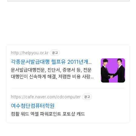
http://helpyou.or.kr
광고
각종문서발급대행 헬프유 2011년개업
압도적 재이용
문서발급대행전문, 진단서, 증명서 등, 전문
대행인이 신속하게 해결, 저렴한 비용 사람의
도움이 필요할 때는 헬프유를 기억하세요. 어
떤 상황이던 해결이 가능합니다.
https://cafe.naver.com/cdcomputer
광고
여수첨단컴퓨터학원
컴활 워드 엑셀 파워포인트 포토샵 캐드