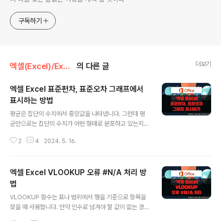
구독하기
더보기
엑셀(Excel)/Excel
의 다른 글
엑셀 Excel 표준편차, 표준오차 그래프에서
표시하는 방법
글 내용
평균은 집단의 수치에서 중앙값을 나타냅니다. 그런데 평
균만으로는 집단의 수치가 어떤 형태로 분포하고 있는지
측정할 수가 없습니다. 넓게 퍼져 있는 집단과 평균에 근접
2
4
2024. 5. 16.
해 있는 집단의 평균이 같을 수 있으니까요. 이 두 집단에서
측정된 값들이 평균에서 떨어져 있는 정도를 알아내기 위
한 것이 “표준편차”입니다. ▼ 그럼 “표준오차”는 무엇일
엑셀 Excel VLOOKUP 오류 #N/A 처리 방
까요? 우리가 통계를 낼 때 모집단(전체개수) 에서 표본을
뽑아 계산에 이용하는데, 그것을 “표본집단” 이라고 합니
법
글 내용
다. 이런 표본집단을 모집단에서 여러 개 추출하는 것입니
VLOOKUP 함수는 표나 범위에서 행을 기준으로 항목을
다. 이런 표본집단 간의 편차가 “표본오차”인 것입니
찾을 때 사용합니다. 만약 인수로 넘겨야 할 값이 없는 경우
다. ▼ 엑셀에서 차트를 만들고 위에서 언급한 “표준오
#N/A 에러를 반환합니다. 이 때 인수 값을 준비하기 전까