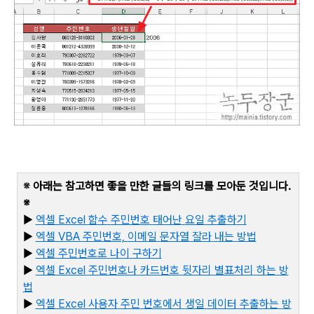
※
아래는 참고하면 좋을 만한 글들의 링크를 모아둔 것입니다
.
※
▶
엑셀 Excel
함수
주민번호
태어난
요일
추출하
기
▶
엑셀 VBA
주민번호,
이메일
문자열
잘라
내는
방법
▶
엑셀
주민번호로
나이
구하기
▶
엑셀 Excel
주민번호나
카드번호
뒷자리
별표처리
하는
방
법
▶
엑
셀 Excel
사용자
주민
번호에서
생일
데이터
추출하는
방