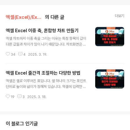
더보기
엑셀(Excel)/Excel
의 다른 글
엑셀 Excel 이중 축, 혼합형 차트 만들기
글 내용
엑셀 차트에서 이중 축을 그리는 이유는 특정 항목의 값이
다른 값들과 차이가 많이 나기 때문입니다. 차트화면은 세
로축 크기의 한계가 있기 때문에 한쪽이 너무 커 버리면 다
34
4
2025. 3. 19.
른 내용들은 상대적으로 작아서 비교가 안됩니다. 그래서
오른쪽에 보조 축을 만들어 두 개의 축을 형성하고 차트 유
형을 바꿔서 혼합형 차트를 만듭니다. ▼ 샘플처럼 합계
엑셀 Excel 줄간격 조절하는 다양한 방법
는 다른 데이터 보다 클 수밖에 없습니다. 합계 데이터를 개
글 내용
별 데이터와 비교하면 값 차이 때문에 균형이 맞지 않아서
엑셀은 셀로 이루어진 표입니다. 셀 하나의 크기는 포인트
가독성이 떨어집니다. 그래서 오른쪽에 새로운 보조 축을
단위로 높이와 넓이가 정해져 있습니다. 엑셀에 입력한 텍
만들어서 비슷하게 맞추는 것입니다. 그리고 합계는 다른
스트의 줄간격은 바로 행의 크기입니다. 행의 높이를 조절
개별 값들과 비교대상이 아닙니다. 독립적인 데이터라고
19
3
2025. 3. 18.
하는 것이 줄간격을 맞추는 것입니다. 셀 내에 줄간격은 어
보시면 되죠. 그래서 합계만 빼서 선 차트를 추가해서 혼합
떻게 조절할까요? 셀에 있는 텍스트를 줄바꿈해서 간격을
형으로 만들어 보겠습니다. ◎ ..
조절하고 싶다면 서식의 균등 분할 기능을 이용해야 합니
다. 워드에서 % 로 줄간격 조절하는 옵션은 제공하지 않습
니다. 단지 셀 높이에서 줄을 균등하게 배분하는 것입니다.
이 블로그 인기글
셀 높이가 크면 줄간격도 넓게 늘일 수 있겠죠. [목차]1.