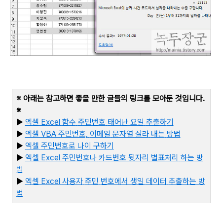
※
아래는 참고하면 좋을 만한 글들의 링크를 모아둔 것입니다
.
※
▶
엑셀 Excel
함수
주민번호
태어난
요일
추출하
기
▶
엑셀 VBA
주민번호,
이메일
문자열
잘라
내는
방법
▶
엑셀
주민번호로
나이
구하기
▶
엑셀 Excel
주민번호나
카드번호
뒷자리
별표처리
하는
방
법
▶
엑
셀 Excel
사용자
주민
번호에서
생일
데이터
추출하는
방
법