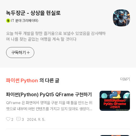
녹두장군 - 상상을 현실로
(새창열림)
IT
분야 크리에이터
오늘 하루 개발을 향한 즐거움으로 보낼수 있었음을 감사해하
며 나를 찾는 끝없는 여행을 계속 할 것이다
구독하기
더보기
파이썬 Python
의 다른 글
파이썬(Python) PyQt5 QFrame 구현하기
글 내용
QFrame 은 화면에서 영역을 구분 지을 때 틀을 만드는 위
젯으로 내부에 어떤 컨텐츠를 가지고 있지 않아도 생성이
가능합니다. 쉽게 말해서 액자입니다. 틀을 구성하는 디자
2
3
2024. 9. 5.
인은 크게 두 부분으로 나눠지는데, 프레임의 모양과 그림
자 유형입니다. ◎ 1. 기본 QFrame 화면에 추가하기 ▼
먼저 프레임 모양의 파라미터 상수값들은 아래와 같습니