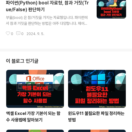
파이썬(Python) bool 자료형, 참과 거짓(Tr
다. ▼ 그림자 유형인 Shadow 의 상수값은 다음과 같습
니다. ▼ 프레임 모양과 그림자 유형을 적용했을 때 어떻
ue/False) 판단하기
글 내용
게 적용되는지 알 수 있는 표입니다. ▼ 프레임의 모양과
부울(bool) 은 참/거짓을 가지는 자료형입니다. 파이썬에
그림자 유형을 하나 골라서 QFrame 을 추가해 보았습니
서 참과 거짓을 판단하는 방법은 아주 다양합니다. 제어문,
다. 프레임 모양은 setFrameShape() 함수이며, 그림자
연산자, 자료형을 통해 어떻게 참과 거짓을 판단하는지 하
유형의 적용을 위해서 setFrameShadow() 를 사용합니
0
0
2024. 9. 5.
나씩 알아보겠습니다. ◎ 1. 참/거짓 저장하기 ▼ 부울(bo
다..
ol) 자료형은 참과 거짓을 표현할 때 사용합니다. 값은 참인
True 와 거짓인 False 중 하나를 가집니다. 참/거짓을 할
당한 변수를 type 함수로 통해서 콘솔에 프린트해 보세요.
bool 클래스라는 것을 알 수 있습니다.true_data = Tru
이 블로그 인기글
e;print(type(true_data))false_data = False;print(t
ype(false_data)) [결과] ◎ 2. 자료형 참/거짓 판단하
기 ▼ 파이썬에서 사용하는 모든 자료형은 참과 거짓 중 하
나..
엑셀 Excel 가장 기본이 되는 함
윈도우11 불필요한 파일 정리하는
수 사용법에 알아보기
방법