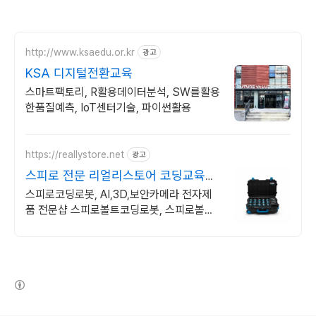
http://www.ksaedu.or.kr
광고
KSA 디지털전환교육
스마트팩토리, R활용데이터분석, SW를활용
한품질예측, IoT센터기술, 파이썬활용
https://reallystore.net
광고
스피로 전문 리얼리스토어 코딩교육을
쉽고 재밌게
스피로코딩로봇, AI,3D,보안카메라 전자제
품 전문샵 스피로볼트코딩로봇, 스피로볼트
파워팩, 스피로미니등 스피로 전문몰
(새창열림)
로그 정보