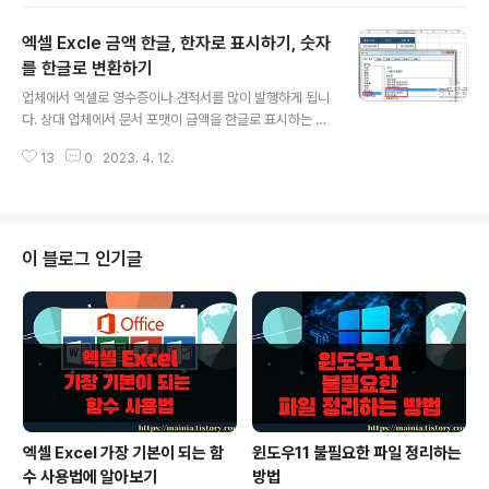
터를 표시하고 싶은 셀에 m2 를 입력합니다. ▼ 숫자 2를
선택하고 Ctrl + 1 을 누르거나 오른쪽 마우스를 눌러 셀
엑셀 Excle 금액 한글, 한자로 표시하기, 숫자
서식 메뉴를 선택합니다. ▼ 셀 서식 창에서 효과 항목으로
갑니다. 그리고 3개의 옵션중에 위첨자를 선택하고 확인
를 한글로 변환하기
글 내용
버튼을 눌러 창을 닫습니다. ▼ 결과는 다음과 같습니다.
업체에서 엑셀로 영수증이나 견적서를 많이 발행하게 됩니
입력한 숫자 2 는 글자가 m 의 오른쪽 위로 올라가서 작게
다. 상대 업체에서 문서 포맷이 금액을 한글로 표시하는 경
표시합니다. ※ 아래는 참고하면 좋을 만한 글들의 링크를
우가 있습니다. 이것은 금액이 클 경우 파악하기도 쉽고 한
모아둔 것입니다. ※ ▶ 엑셀 Excel 수식편집기, 셀 서식 속
13
0
2023. 4. 12.
눈에 확 들어오기 때문입니다. 예전 은행에서도 돈 인출할
성을 이용..
때 “금 일천만원” 이라고 입력한 적이 있었죠. 지금은 전산
화가 되어 있어서 이렇게 쓰지 않습니다. ▼ 숫자를 한글로
표현하는 방법은 아래 포스팅을 참고하세요. mainia.tisto
ry.com/3232 엑셀 Excel 숫자 단위 한글로 표시하는 방
이 블로그 인기글
법, 만, 천 단위 표시 엑셀 강좌 - 숫자 단위 표시 환경: Mic
rosoft Excel 2013 금액의 단위가 크면 얼마 인지 한 눈
에 잘 들어오지 않습니다. 이렇게 숫자로 표시한 금액의 파
악이 쉽지 않을 때 가독성을 높이기 위해 단위..
엑셀 Excel 가장 기본이 되는 함
윈도우11 불필요한 파일 정리하는
수 사용법에 알아보기
방법