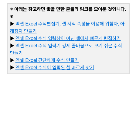
※
아래는 참고하면 좋을 만한 글들의 링크를 모아둔 것입니다
.
※
▶
엑셀 Excel
수식편집기,
셀
서식
속성을
이용해
위첨자,
아
래첨자
만들기
▶
엑셀 Excel
수식
입력창이
아닌
셀에서
빠르게
편집하기
▶
엑셀 Excel
수식
입력기
강제
줄바꿈으로
보기
쉬운
수식
만들기
▶
엑셀 Excel
간단하게
수식
만들기
▶
엑
셀 Excel
수식이
입력된
셀
빠르게
찾기