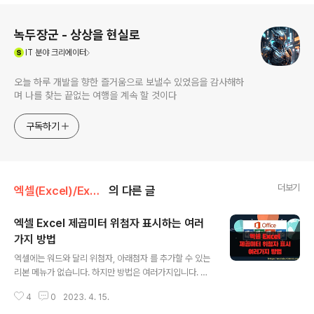
로그 정보
녹두장군 - 상상을 현실로
(새창열림)
IT
분야 크리에이터
오늘 하루 개발을 향한 즐거움으로 보낼수 있었음을 감사해하
며 나를 찾는 끝없는 여행을 계속 할 것이다
구독하기
더보기
엑셀(Excel)/Excel
의 다른 글
엑셀 Excel 제곱미터 위첨자 표시하는 여러
가지 방법
글 내용
엑셀에는 워드와 달리 위첨자, 아래첨자 를 추가할 수 있는
리본 메뉴가 없습니다. 하지만 방법은 여러가지입니다. 셀
서식이나 특수 문자를 이용해서 제곱미터를 표시해 보겠습
4
0
2023. 4. 15.
니다. ◎ 위첨자로 제곱미터 표시하기 ▼ 시트에서 제곱미