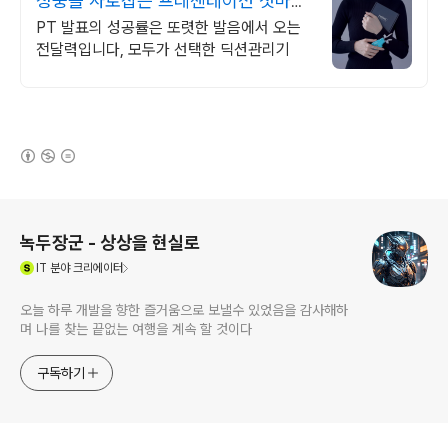
청중을 사로잡는 프레젠테이션 첫마디
부터 확실하게
PT 발표의 성공률은 또렷한 발음에서 오는
전달력입니다, 모두가 선택한 딕션관리기
(새창열림)
로그 정보
녹두장군 - 상상을 현실로
(새창열림)
IT
분야 크리에이터
오늘 하루 개발을 향한 즐거움으로 보낼수 있었음을 감사해하
며 나를 찾는 끝없는 여행을 계속 할 것이다
구독하기