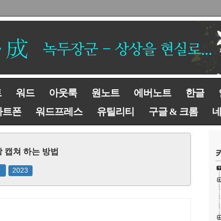
트
워드
아웃룩
원노트
에버노트
한글
마트폰
워드프레스
유틸리티
구글 & 크롬
 캡쳐 하는 방법
2023