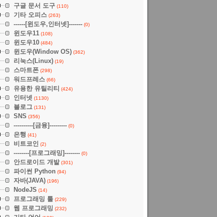
구글 문서 도구
(110)
기타 오피스
(263)
------[윈도우,인터넷]-------
(0)
윈도우11
(108)
윈도우10
(484)
윈도우(Window OS)
(362)
리눅스(Linux)
(19)
스마트폰
(298)
워드프레스
(66)
유용한 유틸리티
(424)
인터넷
(1130)
블로그
(131)
SNS
(356)
----------[금융]---------
(0)
은행
(41)
비트코인
(2)
--------[프로그래밍]--------
(0)
안드로이드 개발
(301)
파이썬 Python
(94)
자바(JAVA)
(196)
NodeJS
(14)
프로그래밍 툴
(229)
웹 프로그래밍
(232)