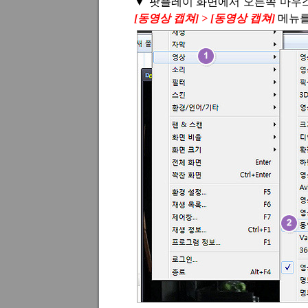
▼
팟플레이 화면에서 오른쪽 마우스
[
동영상 캡쳐
] > [
동영상 캡쳐
]
메뉴를