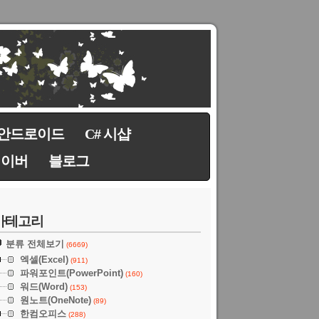
안드로이드
C# 시샵
네이버
블로그
카테고리
분류 전체보기
(6669)
엑셀(Excel)
(911)
파워포인트(PowerPoint)
(160)
워드(Word)
(153)
원노트(OneNote)
(89)
한컴오피스
(288)