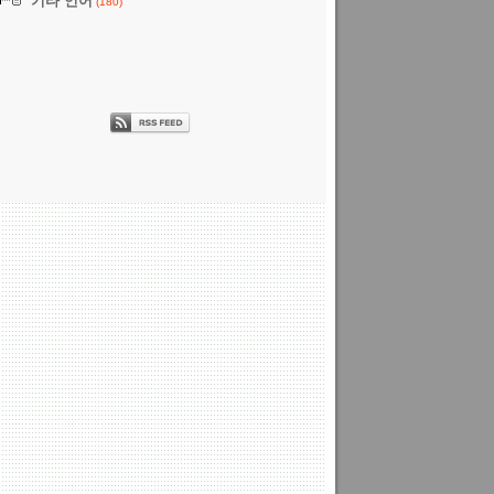
기타 언어
(180)