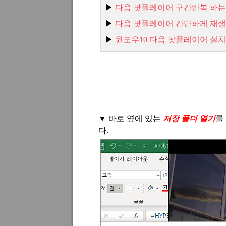
▶
다음 팟플레이어 구간반복 하는
▶
다음 팟플레이어 간단하게 재생
▶
윈도우
10
다음 팟플레이어 설치
▼
바로 옆에 있는
저장 폴더 열기
를
다.