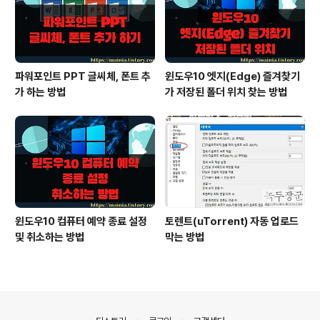
파워포인트 PPT 글씨체, 폰트 추
윈도우10 엣지(Edge) 즐겨찾기
가 하는 방법
가 저장된 폴더 위치 찾는 방법
윈도우10 컴퓨터 예약 종료 설정
토렌트(uTorrent) 자동 업로드
및 취소하는 방법
막는 방법
의안내