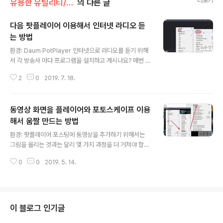
더보기
유용한 유틸리티/다음 팟 플레이어
의 다른 글
다음 팟플레이어 이용해서 인터넷 라디오 듣
는 방법
글 내용
환경: Daum PotPlayer 인터넷으로 라디오를 듣기 위해
서 각 방송사 마다 프로그램을 설치하고 계시나요? 매번 다
른 방송사의 라디오를 듣기 위해 프로그램을 실행 한다는
2
0
2019. 7. 18.
것이 귀찮은 일입니다. 동영상을 보기 위해 한번쯤 설치해
본 적이 있는 다음 팟플레이어가 있다면 채널 선택으로 간
단하게 다른 방송사 라디오를 들을 수 있습니다. 거기다 방
동영상 화면을 플레이어와 포토스케이프 이용
송 스트리밍 주소만 알고 있다면 세계 어떤 나라의 방송 청
취도 가능합니다. 영어 공부하시는 분들도 많이 활용하는
해서 움짤 만드는 방법
글 내용
방법입니다. ▼ 먼저 기존에 추가되어 있는 라디오 방송 주
환경: 팟플레이어 포스팅에 동영상을 추가하기 위해서는
소를 선택해서 들어 보도록 하겠습니다. 다음 팟플레이어
그림을 올리는 것과는 달리 몇 가지 과정을 더 거쳐야 합니
를 실행하고 오른쪽 마우스를 눌러 [열기] > [주소 열기] 메
다. 동영상을 올릴 수 있는 유튜브나 네이버 서버에 동영상
뉴를 선택합니다. ▼ 주소 열기 대화창에는 주소 파일 목록
0
0
2019. 5. 14.
을 올리고 링크 주소를 포스팅에 추가해야 합니다. 만약 짧
에 추가되어 있는 각종 ..
고 간단한 동영상이라면 움짤을 만들어서 올려 보세요. 움
짤은 영상이 아닌 GIF 이미지 입니다. 동영상처럼 움직임
을 표현할 수 있고 올리는 절차가 동영상 보다는 간단합니
다. ▼ 오늘 소개할 방법은 동영상 플레이어를 이용해서 찍
이 블로그 인기글
은 영상을 움짤로 만드는 것입니다. 다음 팟 플레이어를 이