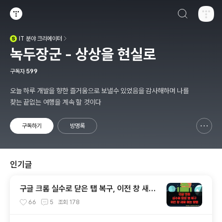
검색하기
티스토리
IT
분야 크리에이터
(새창열림)
녹두장군 - 상상을 현실로
구독자
599
오늘 하루 개발을 향한 즐거움으로 보낼수 있었음을 감사해하며 나를
찾는 끝없는 여행을 계속 할 것이다
구독하기
방명록
신고하기 레이어
열기
인기글
구글 크롬 실수로 닫은 탭 복구, 이전 창 새로
여는 방법
66
5
조회
178