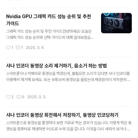
신이 원하는 파일 포맷으로 변환이 가능합니다. ▼ 편집
할 영상을 추가하고 오른쪽 끝으로 가서 편집 버튼을 클릭
합니다. 그 전에 자른 영상을 어떤 포맷으로 변환할 것인지
Nvidia GPU 그래픽 카드 성능 순위 및 추천
지정해야 합니다. 아래로 내려가서 원하는 동영상 포맷인
가이드
MP4, MOV, AVI 등 선택합니다. ▼ 편집 창에서 상단으
글 내용
로 가면 여러 가지 탭들을 볼 수 있습니다. 그 중에서 오른
그래픽 카드 성능 순위 및 추천 가이드안녕하세요! 오늘은
쪽 끝에 다듬기 탭 로 이동합니다. 자르기 탭이 아닙니다.
그래픽 카드 성능 순위와 선택 가이드에 대해 알아보겠습
자르기는 영상 화면 영역을 부분적으로 잘라 저장하는 기
니다. 그래픽 카드는 게임, 영상 편집, 3D 모델링, AI 연산
작성시간
1
1
2025. 3. 9.
능입니다. ▼ 영상 자르기의 첫 시작으로 타임라인에서 바
등 다양한 작업에서 필수적인 부품입니다. 하지만 모델이
를 마우스로 ..
많고 가격대가 다양해 자신에게 맞는 그래픽 카드를 선택
하는 것이 중요합니다. 이 컨텐츠에서는 최신 그래픽 카드
샤나 인코더 동영상 소리 제거하기, 음소거 하는 방법
성능 순위와 용도별 추천 제품, 그리고 그래픽 카드 선택 시
글 내용
스마트폰이나 카메라로 동영상을 찍었는데, 불필요한 소리가 있다면 샤나 인코더를
고려해야 할 요소들을 단계별로 설명하겠습니다.1. 최신 그
이용해서 제거해 보세요. 또는 유튜브에 동영상을 올렸는데 배경음악이 저작권에 걸
래픽 카드 성능 순위그래픽 카드 성능을 비교할 때는 벤치
리는 경우가 있습니다. 의도하지 않았는데 들어가 있다면 소리를 삭제하고 올리는 것
마크 점수와 실제 게임 및 작업 성능을 함께 고려해야 합니
이 좋습니다. 간단하게 샤나 인코더를 이용해서 동영상 소리를 제거하는 방법에 대해
다. 현재 가장 강력한 성능을 제공하는 그래픽 카드는 엔비
작성시간
2
0
2025. 3. 3.
알아보겠습니다. 다른 동영상 편집 툴로 소리를 제거하는 방법이 궁금하다면 아래 포
디아(NVIDIA)와 AMD 라데온(Radeon) 시리즈입니다.
스팅을 참고하세요. [참고]l 다음 팟 인코더 동영상 소리 제거하는 방법l 곰믹스(Go
최고 성능 제품: ..
mMix) 동영상 옴소거, 소리 제거하는 방법l 윈도우 무비 메이커 동영상의 소리 제거
샤나 인코더 동영상 회전해서 저장하기, 동영상 인코딩하기
하는 방법l 골드웨이브(GoldWave) 녹음 파일 잡음 제거하는 방법 ▼ 샤나 인코더
글 내용
프로그램을 다운받기 위해 아래 링크 사이트를 ..
스마트폰으로 동영상을 촬영하다 보면 가로로 찍는 경우가 있습니다. 이렇게 찍은 동
영상을 컴퓨터로 재생하면 90도로 누워 있을 겁니다. 이것을 다시 세워서 보거나 편
집한 영상을 저장하는 방법에는 어떤 것들이 있을 까요? 모든 동영상 플레이어는 화