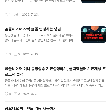
정할 수 있습니다. 특정 영상 구간을 반복해서 보고 싶을 때
아주 유용한 기능입니다. 무한 반복해서 볼 수도 있으며, 단
축키로 반복 구간을 지정하거나 반복을 종료할 수 있습니
작성시간
11
1
2026. 7. 23.
다. ▼ 다음팟 플레이어를 다운받기 위해서 아래 링크주소
로 들어 갑니다. https://tv.kakao.com/guide/potpla
yer 톡에서 보는 오리지널 콘텐츠! 지금 카톡에서 카카오T
곰플레이어 자막 글꼴 변경하는 방법
V 채널을 추가해 보세요.톡에서 보는 오리지널 콘텐츠! 지
글 내용
금 카톡에서 카카오TV 채널을 추가해 보세요.tv.kakao.c
동영상 플레이 중에 자막이 너무 작아서 글씨가 잘 보이지
om ▼ 반복해서 보고 싶은 구간을 설정하고 싶을 때 [제어
않거나 폰트가 마음에 들지 않는 다면 컴퓨터에 설치되어
창]을 오픈합니다. 플레이어 오른쪽 하단에 톱니바퀴 모양
있는 어느 폰트든 선택이 가능합니다. 그리고 테마 글꼴로
의 아이콘을 클릭하거나 단축키 F7 을 누릅니다. ..
산돌 커뮤니케이션에서 제공하는 폰트도 지원합니다. ▼
작성시간
3
0
2026. 6. 10.
자막 폰트 변경을 위해서 프로그램 상단에 있는 환경설정
아이콘이나 단축키 F5 를 클릭합니다. 그리고 왼쪽 메뉴리
스트에서 자막을 선택합니다. ▼ 자막 옵션화면에 보시면
곰플레이어 여러 동영상중 기본설정하기, 클릭했을때 기본재생 프
크게 두 부분으로 나누어져 있습니다. 글꼴을 선택하는 부
로그램 설정
분과 글꼴의 크기와 굵기를 조절하는 글꼴 스타일 입니다.
글 내용
먼저 글꼴란에 보시면 일반 글꼴과 테마 글꼴로 구분되어
곰플레이어 여러 동영상중 기본설정하기, 클릭했을때 기본재생 프로그램 설정 컴퓨
있습니다. 일반 글꼴에서는 컴퓨터에 설치되어 있는 모든
터를 사용하다 보면 동영상 재상 프로그램들이 여러 개 설치됩니다. 이 중에서 파일
글꼴을 볼수 있습니다. 테마 글꼴은 산돌커뮤니케이션에서
을 클릭했을 때 바로 연결되는 프로그램이 기본 프로그램입니다. 여러 개의 동영상
작성시간
5
0
2026. 6. 9.
제공하는 산돌체입니다. 설치가 되어 있..
프로그램 중 곰플레이어를 기본 설정하는 방법에 대해 알아보겠습니다. ▼ 동영상을
재생할수 있는 프로그램들이 어떤 것이 있는지 알아 보실려면 오른마우스를 눌러
[연결 프로그램] 메뉴로 가시면 알수 있습니다. 현재 네이버 미디어로 연결되어 있는
곰오디오 미니밴드 기능 사용하기
데 곰플레이어를 연결하기 위해 매번 오른 마우스를 눌러 선택할수는 없죠. ▼ 기본
글 내용