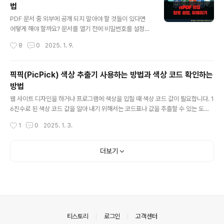
법
니다. 그리고 오른쪽 옵션에서 "프로그래밍 언어 설정 메..
글 내용
PDF 문서 중 외부에 공개 되지 말아야 할 것들이 있다면
어떻게 해야 할까요? 문서를 열기 전에 비밀번호를 설정해
주면 되겠죠. 하지만 PDF Acrobat Reader 는 비밀번호
작성시간
8
0
2025. 1. 9.
설정 기능이 없습니다. PDF 암호 추가 기능은 Acrobat P
ro 에 있습니다. 유료 버전을 구매해야 한다는 것이죠. 그
럼 무료로 할 수 있는 방법은 없는 걸까요? 저번 시간에는
픽픽(PicPick) 색상 추출기 사용하는 방법과 색상 코드 확인하는
smallpdf.com 사이트에서 설정했었습니다. 이번에는 n
방법
PDF 라는 유틸로 비밀번호를 설정해 보도록 하겠습니다.
글 내용
▼ nPDF 파일을 다운받을 수 있는 사이트는 아래와 같습
웹 사이트 디자인을 하거나 프로그램에 색상을 입힐 때 색상 코드 값이 필요합니다. 1
니다. nPDF 사용은 무료이며, 어떤 기능들이 있는지 홈페
6진수로 된 색상 코드 값을 알아 내기 위해서는 코드표나 값을 추출할 수 있는 도구
이지에 간략하게 설명하고 있습니다. https://iblogbox.c
가 있어야 합니다. 오늘은 코드값을 알아내는 두 가지 방법에 대해 알아 보겠습니다.
작성시간
1
0
2025. 1. 3.
om/npdf/ nPDF - 프린트를 P..
첫 번째는 웹 사이트에서 제공하는 색상표를 통해서 코드 값을 알아내는 것입니다.
두 번째는 픽픽이라는 화면 캡처 프로그램이 제공하는 색상 추출기를 이용하는 것입
니다. ▼ 아래 링크를 클릭해서 웹 사이트에 접속하면 색상 코드값을 알려 주는 사이
더보기
트로 접속할 수 있습니다. 화면에는 조그마한 사각형에 색깔들이 채워져 있습니다.
코드값을 알고 싶은 색깔을 마우스로 클릭합니다. 그럼 상단에 색깔이 추가되면서 코
드값을 알려 줍니다. http://html-color-c..
의안내
티스토리
로그인
고객센터