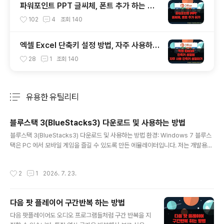
파워포인트 PPT 글씨체, 폰트 추가 하는 방
법
102
4
조회
140
엑셀 Excel 단축키 설정 방법, 자주 사용하는
기능 단축키 설정하기
28
1
조회
140
유용한 유틸리티
분류 전체보기
주요 글 목록
블루스택 3(BlueStacks3) 다운로드 및 사용하는 방법
글 내용
블루스택 3(BlueStacks3) 다운로드 및 사용하는 방법 환경: Windows 7 블루스
택은 PC 에서 모바일 게임을 즐길 수 있도록 만든 에뮬레이터입니다. 저는 개발용으
로 이용하고 있지만 대부분 일반인들은 좀더 빠르고 쾌적한 환경인 PC 에서 게임을
돌리기 위해 사용합니다. 오늘은 가장 기본인 블루스택3 다운로드 및 앱 설치 방법에
작성시간
2
1
2026. 7. 23.
대해 알아 보겠습니다. ▼ 블루스택3 를 다운받기 위한 주소는 아래와 같습니다. 사
이트에 접속하시면 다운로드 버튼을 볼 수 있습니다. https://www.bluestacks.c
om/ko/index.html ▼ 실행 파일을 다운받아 설치를 진행합니다. ▼ 설치가 끝나
다음 팟 플레이어 구간반복 하는 방법
고 첫 화면이 시작되면 구글 계정으로 로그인 하라는 팝업창이 뜹니다. 시작을 눌러
글 내용
이전에 가지..
다음 팟플레이어도 오디오 프로그램들처럼 구간 반복을 지