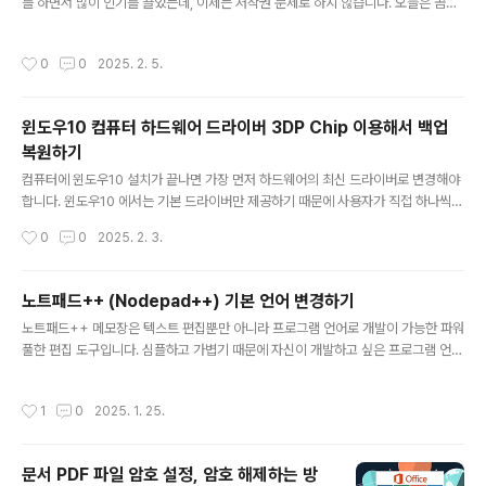
를 하면서 많이 인기를 끌었는데, 이제는 저작권 문제로 하지 않습니다. 오늘은 곰랩
(GomLab) 에서 제공하는 여러 PC 소프트웨어 중에서 무료 동영상 플레이어를 다
운받아 설치해 보겠습니다. 참고로 곰플레이어 플러스는 유료입니다. [참고]l 윈도
작성시간
0
0
2025. 2. 5.
우10 곰플레이어 기본 동영상 플레이어 등록 ▼ 곰플레이어를 다운받는 방법은 두
가지입니다. 곰랩 홈페이지에서 받거나 네이버 소프트웨어 자료실에서 다운받아 설
치하는 방법이 있습니다. 먼저 곰랩 홈페이지에서 받아 보겠습니다. 아래 링크를 클
윈도우10 컴퓨터 하드웨어 드라이버 3DP Chip 이용해서 백업
릭해서 홈페이지로 접속합니다. 그리고 오른쪽 상단에 더보기 > PC 소프트웨어 >
복원하기
곰플레이어 메뉴를 클릭해서 해당 페이지로 이동합니다. 곰플레이..
글 내용
컴퓨터에 윈도우10 설치가 끝나면 가장 먼저 하드웨어의 최신 드라이버로 변경해야
합니다. 윈도우10 에서는 기본 드라이버만 제공하기 때문에 사용자가 직접 하나씩
찾아서 다운받아야 합니다. 이런 반복 작업을 없애기 위해 별도로 백업과 복원을 쉽
작성시간
0
0
2025. 2. 3.
게 할 수 있는 무료 유틸리티가 있습니다. 바로 3DP Chip 을 이용해서 백업하고 복
원하는 것입니다. [참고]l 3dp chip 을 이용해서 최신 드라이버 설치 ◎ 백업 ▼ 3
dp chip 을 다운받을 수 있는 사이트로 접속합니다. 홈페이지에서 파일을 다운받아
노트패드++ (Nodepad++) 기본 언어 변경하기
설치하고 실행합니다. 메인 화면에서 드라이버 탭을 누르면 백업/복원 메뉴가 나타납
글 내용
노트패드++ 메모장은 텍스트 편집뿐만 아니라 프로그램 언어로 개발이 가능한 파워
니다. 먼저 세팅이 끝난 윈도우10 의 주요 드라이버들을 백업해 보겠습니다. ▼ 백
풀한 편집 도구입니다. 심플하고 가볍기 때문에 자신이 개발하고 싶은 프로그램 언어
업 메뉴를 누르면 대화상자가 화면에 뜹..
를 연결해서 작업하시는 분들도 있습니다. 저도 간단한 프로그램 작업이나 XML 편
집할 때 노트패드++ 을 이용합니다. 노트패드++ 에 자주 이용하는 개발 언어가 있
작성시간
1
0
2025. 1. 25.
다면 기본으로 지정해서 사용해 보세요. 새 문서를 만들 때마다 언어지정을 할 필요
가 없어집니다. ▼ 프로그램을 처음 띄우면 일반 텍스트 편집으로 설정이 되어 있습
니다. ▼ 위와 같이 언어 목록이 뜨지 않는다면 설정을 변경해야 합니다. 상단 메뉴
문서 PDF 파일 암호 설정, 암호 해제하는 방
설정 > 환경 설정 메뉴를 선택합니다. ▼ 왼쪽 사이드 목록에서 언어 메뉴 를 선택합