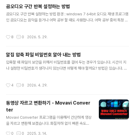
보도록 하겠습니다. 다음팟인코더를 다운받아서 설치합니다. 그리고 프로그램을 시
곰오디오 구간 반복 설정하는 방법
작하고 [동영상 편집] 화면으로 갑니다. 회전시킬 파일을 추가하기 위해 [불러오기]
글 내용
버튼을 클릭합니다. ▼ 영상을 확인하기 위..
곰오디오 구간 반복 설정하는 방법 환경 : windows 7 64bit 오디오 재생 프로그램
인 곰오디오는 음악을 듣거나 어학 공부 할 때도 사용합니다. 어학 공부 중에 특정 부
분을 반복해서 듣고 싶을 때가 있습니다. 이렇게 구간을 반복해서 듣고 싶을 때 단축
키로 시작 위치와 종료 위치를 설정하거나 해제하는 방법도 알아 보겠습니다. ▼ 구
작성시간
8
0
2026. 5. 29.
간반복 설정 하기위해서 프로그램을 실행후 왼쪽 상단에 있는 설정 아이콘을 클릭합
니다. 3단계 메뉴까지 내려 가야 합니다. 재생 > 구간반복 의 서브메뉴에 보시면 구
간시작과 종료, 해제등을 볼수 있습니다. ▼ 구간설정을 하기 위해서 3단계의 메뉴
알집 압축 파일 비밀번호 알아 내는 방법
를 거쳐야 되므로 불편하죠. 그래서 구간설정은 단축키를 외워서 사용하는 것이 좋습
글 내용
니다. 단축키를 이용해서 구간반복을 지정하게 ..
압축할 때 파일의 보안을 위해서 비밀번호를 걸어 두는 경우가 있습니다. 시간이 지
나 설정한 비밀번호가 생각나지 않는다면 어떻게 해야 할까요? 방법은 있습니다. 비
밀번호를 알아내는 프로그램들을 사용하는 것입니다. 그 중 하나가 “트집” 입니다.
그런데 단점이 있습니다. 조금만 복잡해도 기본 3~4시간 이상은 걸립니다. 압축을
작성시간
4
0
2026. 4. 29.
풀 수 있는 확장자도 alz 에 국한되어 있습니다. ▼ “트집”이라는 프로그램으로 암호
를 알아 낼 수 있지만 모든 경우의 수를 조회하는 무식한 방법을 사용하기 때문에 시
간이 오래 걸립니다. 자신이 설정한 비밀번호가 간단하거나 시간이 급하지 않은 경우
동영상 자르고 변환하기 - Movavi Conver
사용하세요. 그리고 ALZ 확장자가 아니면 풀수 없습니다. ▼ 테스트를 위해 ALZ 로
ter
해서 암호를 설정해 보았습니다. ▼ 압축 ..
글 내용
Movavi Converter 프로그램을 이용해서 간단하게 영상
을 자르고 변환해 보겠습니다. 화질저하 없이 빠른 속도로
영상을 잘라서 저장할 수 있습니다. 그리고 자른 영상은 자
작성시간
0
0
2025. 3. 14.