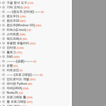
구글 문서 도구
(110)
기타 오피스
(263)
------[윈도우,인터넷]-------
(0)
윈도우11
(108)
윈도우10
(484)
윈도우(Window OS)
(362)
리눅스(Linux)
(19)
스마트폰
(298)
워드프레스
(66)
유용한 유틸리티
(424)
인터넷
(1130)
블로그
(131)
SNS
(356)
----------[금융]---------
(0)
은행
(41)
비트코인
(2)
--------[프로그래밍]--------
(0)
안드로이드 개발
(301)
파이썬 Python
(94)
자바(JAVA)
(196)
NodeJS
(14)
프로그래밍 툴
(229)
웹 프로그래밍
(232)