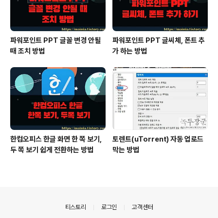
파워포인트 PPT 글꼴 변경 안될
파워포인트 PPT 글씨체, 폰트 추
때 조치 방법
가 하는 방법
한컴오피스 한글 화면 한 쪽 보기,
토렌트(uTorrent) 자동 업로드
두 쪽 보기 쉽게 전환하는 방법
막는 방법
의안내
티스토리
로그인
고객센터