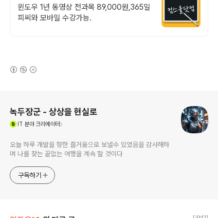
기프티콘!
윈도우 1년 동영상 전과목 89,000원,365일
피씨와 모바일 수강가능.
(새창열림)
로그 정보
녹두장군 - 상상을 현실로
(새창열림)
IT
분야 크리에이터
오늘 하루 개발을 향한 즐거움으로 보낼수 있었음을 감사해하
며 나를 찾는 끝없는 여행을 계속 할 것이다
구독하기
더보기