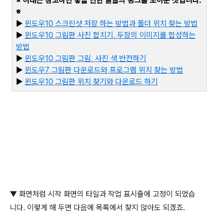
※ 아래는 참고하면 좋을 만한 글들의 링크를 모아둔 것입니다
.
※
▶
윈도우10
스크린샷
저장
하는
방법과
폴더
위치
찾는
방법
▶
윈도우10
그림판
사진
합치기,
두장의
이미지를
합성하는
방법
▶
윈도우10
그림판
그림,
사진
색
반전하기
▶
윈도우7
그림판
다운로드와
프로그램
위치
찾는
방법
▶
윈
도우10
그림판
위치
찾기와
다운로드
하기
▼
화면처럼 시작 화면의 타일과 작업 표시줄에 고정이 되었습
니다
.
이렇게 해 두면 다음에 목록에서 찾지 않아도 되겠죠
.