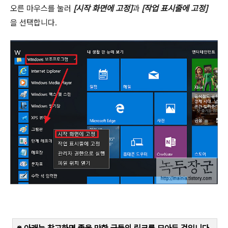
오른 마우스를 눌러
[
시작 화면에 고정
]
과
[
작업 표시줄에 고정
]
을 선택합니다
.