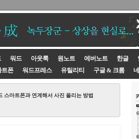
트
워드
아웃룩
원노트
에버노트
한글
마트폰
워드프레스
유틸리티
구글 & 크롬
라우드 스마트폰과 연계해서 사진 올리는 방법