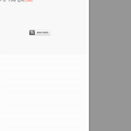
기타 언어
(180)