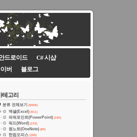
안드로이드
C# 시샵
네이버
블로그
카테고리
분류 전체보기
(6669)
엑셀(Excel)
(911)
파워포인트(PowerPoint)
(160)
워드(Word)
(153)
원노트(OneNote)
(89)
한컴오피스
(288)