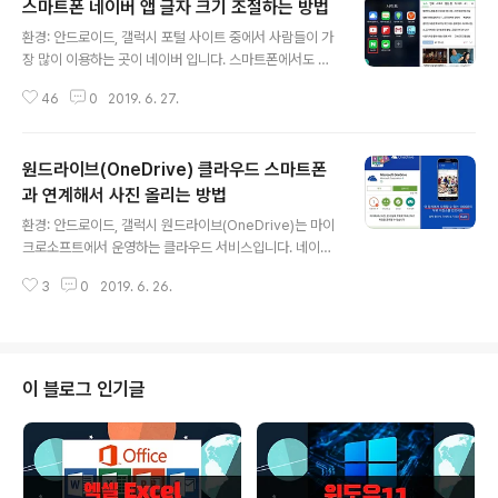
스마트폰 네이버 앱 글자 크기 조절하는 방법
글 내용
환경: 안드로이드, 갤럭시 포털 사이트 중에서 사람들이 가
장 많이 이용하는 곳이 네이버 입니다. 스마트폰에서도 네
이버를 쉽고 효과적으로 이용할 수 있는 네이버 브라우저
46
0
2019. 6. 27.
앱을 많이 사용합니다. 시력이 안 좋은 사람들을 위해 네이
버 앱에는 텍스트의 글자 크기를 조절할 수 있는 기능이 있
습니다. 물론 스마트폰에도 글자 크기를 조절할 수 있는 기
원드라이브(OneDrive) 클라우드 스마트폰
능이 있지만 앱 내부에는 영향을 주지 않습니다. ▼ 네이버
앱을 설치하고 실행합니다. 메인화면 오른쪽 상단에 집 모
과 연계해서 사진 올리는 방법
글 내용
양의 아이콘이 있습니다. 이것은 홈 과 관련된 설정 페이지
환경: 안드로이드, 갤럭시 원드라이브(OneDrive)는 마이
로 이동하게 해 주는 메뉴 입니다. ▼ 집 모양의 아이콘을
크로소프트에서 운영하는 클라우드 서비스입니다. 네이버
클릭해서 홈 주제 설정 페이지로 이동합니다. 그리고 목록
클라우드, 구글 클라우드와 같이 스마트폰과 연계해서 언
제일 하단에 [글자 크기 바꾸기] 를 클릭합니다. [글자 크기
3
0
2019. 6. 26.
제 어디서든지 사진이나 문서를 공유할 수 있습니다. 아쉽
바꾸기]에는 글자 크기..
게도 초반에 제공하는 무료 공간이 100GB 나 되지만 2년
간만 사용이 가능합니다. 오늘은 다른 기기와의 연계를 위
해 스마트폰에서 윈드라이브 클라우드로 사진이나 문서를
올려 동기화하는 방법에 대해 알아 보겠습니다. ▼ 먼저 앱
이 블로그 인기글
스토어에서 OneDrive 앱을 다운받습니다. 원드라이브 클
라우드에 접속하기 위해서는 마이크로소프트 계정이 있어
야 합니다. 화면에 나와 있는 [로그인] 버튼을 눌러 계정을
만들거나 기존에 만들어 둔 계정으로 로그인을 합니다. ▼
화면에 나와 있는 설명처럼 100..