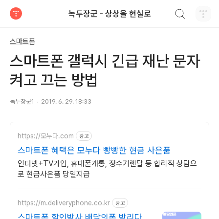
검색하기
녹두장군 - 상상을 현실로
티스토리
스마트폰
스마트폰 갤럭시 긴급 재난 문자
켜고 끄는 방법
녹두장군1
2019. 6. 29. 18:33
https://모누다.com
광고
스마트폰 혜택은 모누다 빵빵한 현금 사은품
인터넷+TV가입, 휴대폰개통, 정수기렌탈 등 합리적 상담으
로 현금사은품 당일지급
https://m.deliveryphone.co.kr
광고
스마트폰 할인박사 배달의폰 박리다매!