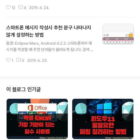
롬 같은 웹 브라우저 입니다. 삼성이 만들어서 갤럭시에 추
12
4
2019. 6. 24.
가한 앱으로 일반 웹 브라우저 사용법과 동일합니다. 오늘
은 자신의 스마트폰에 인터넷 앱 사용 기록을 볼 수 없도록
비밀번호 혹은 지문으로 앱에 접속할 수 있도록 설정하는
스마트폰 메시지 작성시 추천 문구 나타나지
방법에 대해 알아 보겠습니다. ▼ 이번에 업그레이드된 보
안 모드는 일회용이 아닌 비밀번호나 지문을 통해서 사용
않게 설정하는 방법
글 내용
이 가능하도록 변경 되었습니다. 앱을 실행하고 오른쪽 상
환경: Eclipse Mars, Android 4.2.2 스마트폰에서 메
단에 있는 [더보기] > [설정] 메뉴를 클릭합니다. ▼ 인터
시지를 작성할 때 추천 단어들이 올라오게 됩니다. 검색 엔
넷 설정 페이지에서 [개인정보 보호] > [비밀 모드 보안] 메
진에서 추천 검색 단어를 보여 주는 것과 같습니다. 이전에
뉴를 클릭해서 들어갑니다. ▼ 비밀 모드 보안에서 [비밀번
1
0
2019. 6. 23.
입력했던 자료를 기반으로 관련 단어들이 나타나는데 해당
호 사용] 에 스위치를 오른..
문구가 나타나지 않거나 필요 없다고 생각하시는 분들을
위해 설정을 변경하는 방법에 대해 알아 보겠습니다. ▼ 그
림처럼 새 메시지 작성 중에 내용 입력란에 글자를 추가할
때 마다 추천 단어들이 아래에 뜹니다. 이전에 입력했던 단
이 블로그 인기글
어들을 우선적으로 보여 줍니다. 오른쪽 끝에 화살표를 클
릭하면 더 많은 단어들을 볼 수 있습니다. ▼ 이렇게 메시
지 작성창에 나타나는 추천 단어들이 뜨지 않도록 설정을
변경해 보도록 하겠습니다. [설정] > [언어 및 입력 방식]
메뉴를 선택합..