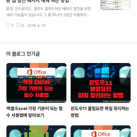
량 앱 절전 메시지 해제 하는 방법
글 내용
뉴얼을 찾기 위해서 아래 링크를 클릭합니다. 홈페이지에
환경: 안드로이드, 갤럭시 갤럭시에는 배터리 절전을 위한
접속한 후 상단 [제품정보] > [휴대폰/태블릿] > [스마트
여러 기능들이 있습니다. 그 중 하나가 3일간 사용하지 않
폰] 메뉴를 선택합니다. http://www.samsung.com/se
은 앱을 절전 모드로 전환하는 것입니다. 그런데 절전 모드
c/home/ ▼ 그림과 같이 제품 종류 별로 최신 휴대폰 순
2
0
2019. 6. 19.
로 전환할 때 앱에 알림을 제공합니다. 현재 절전 모드로 전
으로 나와 있..
환할 앱들이 이런 것들이라는 것을 사용자에게 알리는 것
이죠. 불필요한 메시지 중 하나인 앱 절전 메시지를 해제하
는 방법에 대해 알아 보겠습니다. ▼ 그림처럼 매일 앱 절
전 알림 메시지가 옵니다. 사용자가 굳이 알아야 할 이유가
이 블로그 인기글
없는 메시지로 다시는 오지 않도록 설정을 바꿔 보겠습니
다. 메시지가 온 경우 클릭해서 앱 절전 화면으로 들어갑니
다. 그리고 [사용 중] 스위치를 [사용 안 함]으로 전환해 줍
니다. ▼ 메시지가 오지 않은 경우 [설정] > [스마트 매니
저] 메뉴를 선택해서..
엑셀 Excel 가장 기본이 되는 함
윈도우11 불필요한 파일 정리하는
수 사용법에 알아보기
방법