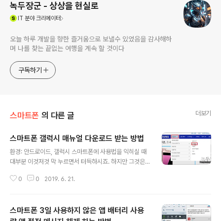
녹두장군 - 상상을 현실로
(새창열림)
IT
분야 크리에이터
오늘 하루 개발을 향한 즐거움으로 보낼수 있었음을 감사해하
며 나를 찾는 끝없는 여행을 계속 할 것이다
구독하기
더보기
스마트폰
의 다른 글
스마트폰 갤럭시 매뉴얼 다운로드 받는 방법
글 내용
환경: 안드로이드, 갤럭시 스마트폰에 사용법을 익히실 때
대부분 이것저것 막 누르면서 터득하시죠. 하지만 그것은
한계가 있습니다. 스마트폰을 100% 잘 활용하시려면 매
0
0
2019. 6. 21.
뉴얼로 하나씩 정확하게 익혀 나가야 합니다. 그런데 스마
트폰 살 때 동봉되어 있던 매뉴얼은 대부분 버리시죠. 다시
대리점에 가서 달라고 해야 할까요? 그럴 필요 없습니다.
스마트폰 3일 사용하지 않은 앱 배터리 사용
삼성전자 홈페이지에서 PDF 로 된 매뉴얼을 기기별로 받
는 방법에 대해 알아 보겠습니다. ▼ 삼성전자 스마트폰 매