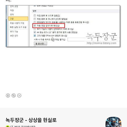
(새창열림)
로그 정보
녹두장군 - 상상을 현실로
(새창열림)