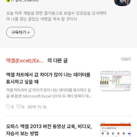
IT
분야 크리에이터
오늘 하루 개발을 향한 즐거움으로 보낼수 있었음을 감사해하
며 나를 찾는 끝없는 여행을 계속 할 것이다
구독하기
더보기
엑셀(Excel)/Excel
의 다른 글
엑셀 차트에서 값 차이가 많이 나는 데이터를
표시하고 싶을 때
글 내용
엑셀 차트에서 값 차이가 많이 나는 데이터를 표시하고 싶
을 때 환경: Microsoft Excel 2010 두 개의 항목이 데이
터 차가 많이 난다면 하나의 기본축으로 보여 주기 힘듭니
5
0
2019. 11. 16.
다. 축은 하나이기 때문에 높은 값을 맞추다. 보면 낮은 값
은 작아서 바닥에 깔려 버리는 거죠. 그래서 엑셀에서는 보
조축을 이용해 두 데이터를 모두 보여 줄 수 있게 할 수 있
오피스 엑셀 2013 버전 동영상 교육, 비디오,
습니다. ▼ 아래 그림은 두 데이터의 값 차이가 크게 나면
차트에서 어떻게 표현되는지 보여 주고 있습니다. 작은 값
자습서 보는 방법
글 내용