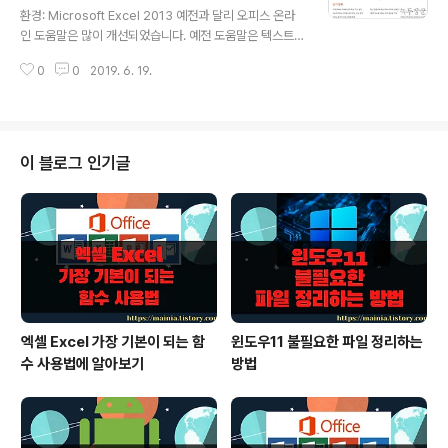
은 바닥을 기고 있네요. 아예 보이지 않습니다. 이때 해결
환경: Microsoft Excel 2013 예전과 달리 오피스 온라
방법은 축을 하나 더 만들어서 양쪽에 배치 하는 것이죠.
인 도움말은 많이 개선되었습니다. 예전 도움말은 텍스트
▼ 왼쪽에 있는 축은 그대로 두고 상대적으로 값이 큰 데이
로만 이루어져 있어서 무슨 말인지 알 수가 없었는데 이미
터의 축을 오른쪽에 만들기 위해 바를 선택합니다. 그리고
0
0
2019. 6. 19.
지와 동영상으로 자습서를 만들어 도움을 주고 있습니다.
오른 마우..
하지만 아직도 미흡한 구석이 많습니다. 컨텐츠의 양이 적
을 뿐만 아니라 동영상은 아직도 영어로 되어 있습니다. 구
글처럼 자막이라도 추가해 주면 좋을 텐데 말이죠. ▼ 먼저
오피스 도움말과 교육 컨텐츠가 있는 사이트로 접속합니
이 블로그 인기글
다. 이 사이트는 마이크로소프트에 회원 가입을 하고 계정
로그인이 되어 있어야 이용할 수 있습니다. 메인 페이지에
있는 오피스 제품군 중에서 하나를 선택합니다. https://s
upport.office.com/ko-kr/home/ ▼ 상세 페이지에는
가장 ..
엑셀 Excel 가장 기본이 되는 함
윈도우11 불필요한 파일 정리하는
수 사용법에 알아보기
방법