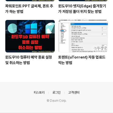
파워포인트 PPT 글씨체, 폰트 추
윈도우10 엣지(Edge) 즐겨찾기
가 하는 방법
가 저장된 폴더 위치 찾는 방법
윈도우10 컴퓨터 예약 종료 설정
토렌트(uTorrent) 자동 업로드
및 취소하는 방법
막는 방법
의안내
티스토리
로그인
고객센터
© Daum Corp.