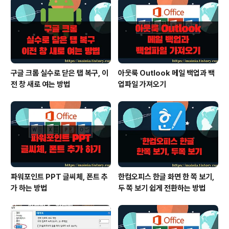
구글 크롬 실수로 닫은 탭 복구, 이
아웃룩 Outlook 메일 백업과 백
전 창 새로 여는 방법
업파일 가져오기
파워포인트 PPT 글씨체, 폰트 추
한컴오피스 한글 화면 한 쪽 보기,
가 하는 방법
두 쪽 보기 쉽게 전환하는 방법