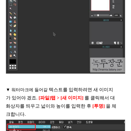
텍스트를 입력하려면 새 이미지
▼ 워터마크에 들어갈
가 있어야 겠죠
.
[
파일
]
탭
> [
새 이미지
]
를 클릭해서 대
화상자를 띄우고 넓이와 높이를 입력한 후
[
투명
]
을 체
크합니다
.