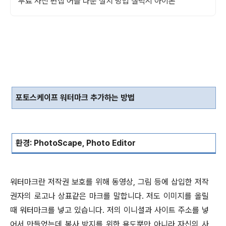
무료 사진 편집 어플 다운 설치 방법 갤럭시 아이폰
포토스케이프 워터마크 추가하는 방법
환경
: PhotoScape, Photo Editor
워터마크란 저작권 보호를 위해 동영상
,
그림 등에 삽입한 저작
권자의 로고나 상표같은 마크를 말합니다
.
저도 이미지를 올릴
때 워터마크를 넣고 있습니다
.
저의 이니셜과 사이트 주소를 넣
어서 만들었는데 복사 방지를 위한 용도뿐만 아니라 자신의 사