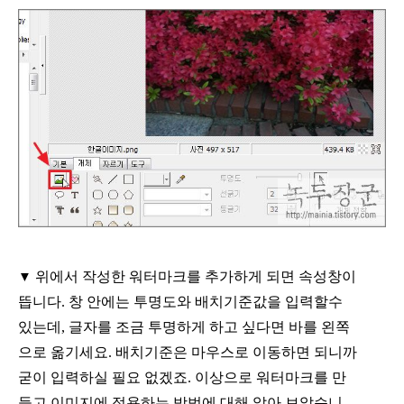
위에서 작성한 워터마크를 추가하게 되면 속성창이
▼
뜹니다
.
창 안에는 투명도와 배치기준값을 입력할수
있는데
,
글자를 조금 투명하게 하고 싶다면 바를 왼쪽
으로 옮기세요
.
배치기준은 마우스로 이동하면 되니까
굳이 입력하실 필요 없겠죠
. 이상으로 워터마크를 만
들고 이미지에 적용하는 방법에 대해 알아 보았습니