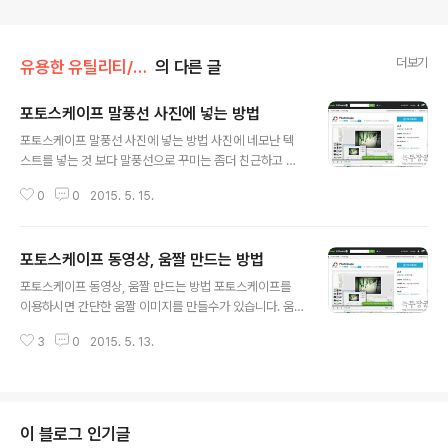
더보기
유용한 유틸리티/포토스케이프
의 다른 글
포토스케이프 말풍선 사진에 넣는 방법
글 내용
포토스케이프 말풍선 사진에 넣는 방법 사진에 네모난 텍
스트를 넣는 것 보다 말풍선으로 꾸미는 좀더 친근하고 보
기가 좋겠죠. 포토스케이프에서는 개체 옵션에서 쉽게 말
0
0
2015. 5. 15.
풍선을 넣을수 있도록 기능을 제공하고 있습니다. ▼ 개인
들이 많이 사용하는 포토스케이프를 다운받으실려면 아래
링크주소를 클릭해서 네이버 자료실로 이동하시면 됩니다.
포토스케이프 동영상, 움짤 만드는 방법
개인 및 기업등 모두 무료입니다. http://software.nave
글 내용
r.com/software/summary.nhn?softwareId=MFS_
포토스케이프 동영상, 움짤 만드는 방법 포토스케이프를
116439 ▼ 프로그램을 다운로드 한후 설치합니다. 말풍
이용하시면 간단한 움짤 이미지를 만들수가 있습니다. 움
선을 넣기 위해서 [사진편집] 탭을 클릭하거나 메인 아이콘
짤이란 움직이는 이미지를 말합니다. 움직이는 이미지는
중 [사진편집]을 선택합니다. ▼ 사진편집 화면 왼쪽상단
3
0
2015. 5. 13.
비트맵이나 jpg 로 되지 않습니다. GIF 확장자로 저장해야
은 탐색기 입니다. 탐색기에서 사진이 들어가 있는 폴더를
되며 포토스케이프나 포토샵으로 간단하게 제작이 가능합
선택하시면 아..
니다. ▼ 개인들이 많이 사용하는 포토스케이프를 다운받
으실려면 아래 링크주소를 클릭해서 네이버 자료실로 이동
하시면 됩니다. 개인 및 기업등 모두 무료입니다. http://s
이 블로그 인기글
oftware.naver.com/software/summary.nhn?soft