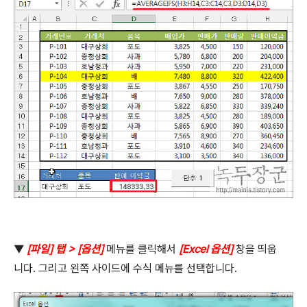
▼
[
파일
]
탭
> [
옵션
]
메뉴를 클릭해서
[Excel
옵션
]
창을 띄웁
니다
.
그리고 왼쪽 사이드에 수식 메뉴를 선택합니다
.