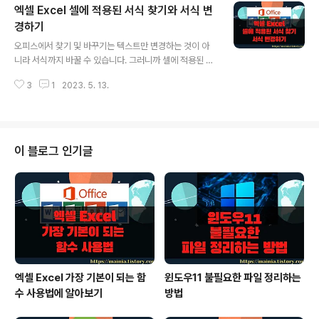
엑셀 Excel 셀에 적용된 서식 찾기와 서식 변
다. ▼ 마우스가 아닌 대화상자를 통한 이동 메뉴는 두 가
지입니다. 먼저 “이동” 은 [홈] 탭 > [편집] 그룹 > [찾기
경하기
글 내용
및 선택] 리본 메뉴에 있습니다. ▼ 이동 대화상자가 뜨면
오피스에서 찾기 및 바꾸기는 텍스트만 변경하는 것이 아
이동을 원하는 셀 주소를 입력합니다. 정의된 이름을 입력
니라 서식까지 바꿀 수 있습니다. 그러니까 셀에 적용된 동
해서 이동할 수도 있습니다. [참조] 란에 이동하고자 하는
일한 배경색이나 폰트를 한번에 변경하고 싶을 때 찾기 및
셀의 위치를 입력합니다. 그리고 확인을 누르시면 바로 그
3
1
2023. 5. 13.
바꾸기를 이용하는 것입니다. 이것은 데이터를 찾을 때도
위치로 가게 됩니다..
유용합니다. 텍스트의 값이 아닌 서식으로 찾을 수 있기 때
문입니다. ▼ 먼저 찾기 대화상자를 엽니다. [홈] 탭 > [찾
기 및 선택]을 클릭합니다. 대화상자에서 아래로 내려가 옵
션 버튼을 클릭합니다. 그럼 상세 검색을 위한 창이 열립니
이 블로그 인기글
다. ▼ 화면에는 상세 검색 옵션들이 나타납니다. 값을 찾
을 때 [찾을 내용] 과 서식을 함께 설정하면 좀더 디테일한
조회가 가능하겠죠. 먼저 배경색이 남색인 셀을 찾아 보도
록 하겠습니다. [찾기] 탭에서 서식 버튼을 눌러 [서식 찾
기] 대화상자를 띄웁니..
엑셀 Excel 가장 기본이 되는 함
윈도우11 불필요한 파일 정리하는
수 사용법에 알아보기
방법