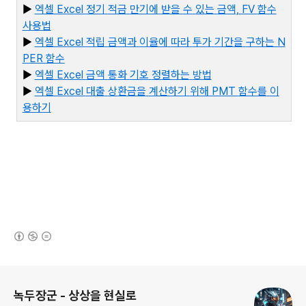
▶
엑셀 Excel
정기
적금
만기에
받을
수
있는
금액, FV
함수
사용법
▶
엑셀 Excel
적립
금액과
이율에
따라
투가
기간을
구하는 N
PER
함수
▶
엑셀 Excel
금액
통화
기호
정렬하는
방법
▶
엑
셀 Excel
대출
상환금을
계산하기
위해 PMT
함수를
이
용하기
(새창열림)
로그 정보
녹두장군 - 상상을 현실로