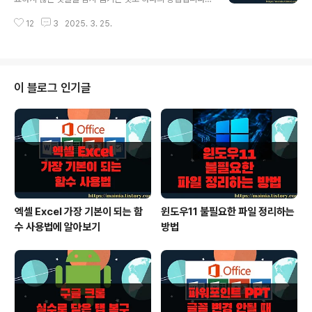
석하거나 월간 평균을 계산하는 데도 사용하고 있습니다.
언제 사용할지 몰라 삭제하기 어려운 시트를 대상으로 합
(2) 월별 추세 분석월별 데이터를 시계열 데이터로 분석할
12
3
2025. 3. 25.
니다. 엑셀에서는 시트를 잠시 숨겼다가 필요할 때 꺼낼 수
때 활용합니다. 월별 변동 추세를 파악하거나 특정 월의 성
있도록 기능을 제공하고 있습니다. ▼ 먼저 숨기고 싶은
과를 ..
시트를 선택합니다. 해당 시트에서 오른쪽 마우스를 누르
면 단축 메뉴가 나타나는데, [숨기기]를 선택합니다. ▼ 그
림처럼 숨기기한 Sheet53 이 화면에서 사라졌습니다.
이 블로그 인기글
▼ 사라진 시트를 다시 보이게 하는 방법은 간단합니다.
화면 하단 워크시트가 있는 곳에 오른쪽 마우스를 클릭해
서 단축 메뉴를 띄웁니다. 만약 단축 메뉴에 [숨기기 취소]
가 활성화 되어 있다면 숨겨진 시트가 있다는 의미입니다.
▼ [숨기기 취소]메뉴를 클..
엑셀 Excel 가장 기본이 되는 함
윈도우11 불필요한 파일 정리하는
수 사용법에 알아보기
방법