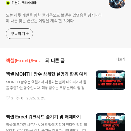
(새창열림)
IT
분야 크리에이터
오늘 하루 개발을 향한 즐거움으로 보낼수 있었음을 감사해하
며 나를 찾는 끝없는 여행을 계속 할 것이다
구독하기
더보기
엑셀(Excel)/Excel
의 다른 글
엑셀 MONTH 함수 상세한 설명과 활용 예제
글 내용
MONTH 함수는 엑셀에서 사용되는 날짜 데이터에서 월
을 추출하는 함수입니다. 해당 함수는 특정 날짜의 월 정보
를 얻고자 할 때 사용되며, 월별 데이터 분석이나 월간 통계
3
0
2025. 3. 25.
계산에 주로 활용하고 있습니다. ◎ 1. MONTH 함수 구
문 특정 날짜로부터 월을 추출하려면 다음과 같이 'MONT
H' 함수를 사용할 수 있습니다: =MONTH(날짜)l 날짜 :
엑셀 Excel 워크시트 숨기기 및 해제하기
날짜 데이터, 셀 참조 ◎ 2. MONTH 함수의 활용 사
글 내용
례 (1) 월별 데이터 분석월간 매출액, 비용 등의 데이터를
엑셀에 추가한 시트가 많아 작업에 지장이 있다면 당장 필
분석할 때 활용합니다. 각 월별로 데이터를 그룹화하여 분
요하지 않은 것들을 잠시 숨기는 것도 하나의 방법입니다.