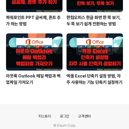
파워포인트 PPT 글씨체, 폰트 추
한컴오피스 한글 화면 한 쪽 보기,
가 하는 방법
두 쪽 보기 쉽게 전환하는 방법
아웃룩 Outlook 메일 백업과 백
엑셀 Excel 단축키 설정 방법, 자
업파일 가져오기
주 사용하는 기능 단축키 설정하기
의안내
티스토리
로그인
고객센터
© Daum Corp.