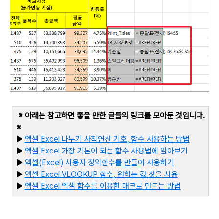
※ 아래는 참고하면 좋을 만한 글들의 링크를 모아둔 것입니다
.
※
▶
엑셀 Excel
나누기
사칙연산
기호,
함수
사용하는
방법
▶
엑셀 Excel
가장
기본이
되는
함수
사용법에
알아보기
▶
엑셀(Excel)
사용자
정의함수를
만들어
사용하기
▶
엑셀 Excel VLOOKUP
함수,
원하는
값
찾을
사용
▶
엑
셀 Excel
엑셀
함수를
이용한
매크로
만드는
방법