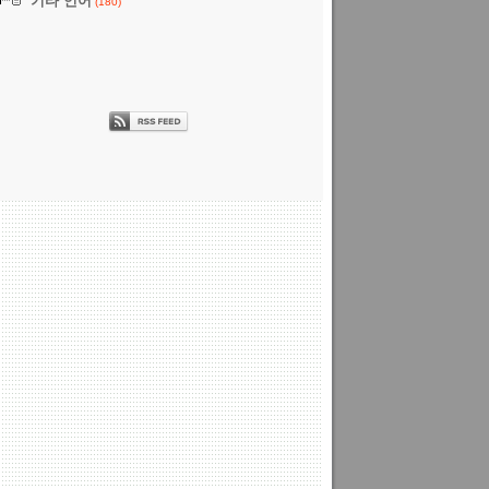
기타 언어
(180)