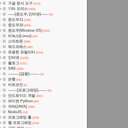
구글 문서 도구
(110)
기타 오피스
(263)
------[윈도우,인터넷]-------
(0)
윈도우11
(108)
윈도우10
(484)
윈도우(Window OS)
(362)
리눅스(Linux)
(19)
스마트폰
(298)
워드프레스
(66)
유용한 유틸리티
(424)
인터넷
(1130)
블로그
(131)
SNS
(356)
----------[금융]---------
(0)
은행
(41)
비트코인
(2)
--------[프로그래밍]--------
(0)
안드로이드 개발
(301)
파이썬 Python
(94)
자바(JAVA)
(196)
NodeJS
(14)
프로그래밍 툴
(229)
웹 프로그래밍
(232)