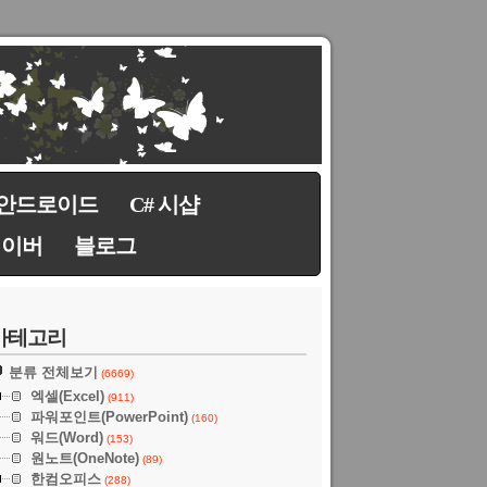
안드로이드
C# 시샵
네이버
블로그
카테고리
분류 전체보기
(6669)
엑셀(Excel)
(911)
파워포인트(PowerPoint)
(160)
워드(Word)
(153)
원노트(OneNote)
(89)
한컴오피스
(288)