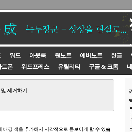
트
워드
아웃룩
원노트
에버노트
한글
마트폰
워드프레스
유틸리티
구글 & 크롬
가 및 제거하기
에 배경 색을 추가해서 시각적으로 돋보이게 할 수 있습