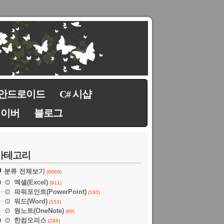
안드로이드
C# 시샵
네이버
블로그
카테고리
분류 전체보기
(6669)
엑셀(Excel)
(911)
파워포인트(PowerPoint)
(160)
워드(Word)
(153)
원노트(OneNote)
(89)
한컴오피스
(288)