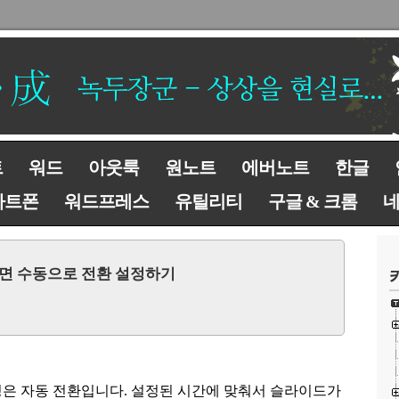
트
워드
아웃룩
원노트
에버노트
한글
마트폰
워드프레스
유틸리티
구글 & 크롬
화면 수동으로 전환 설정하기
정은 자동 전환입니다
.
설정된 시간에 맞춰서 슬라이드가