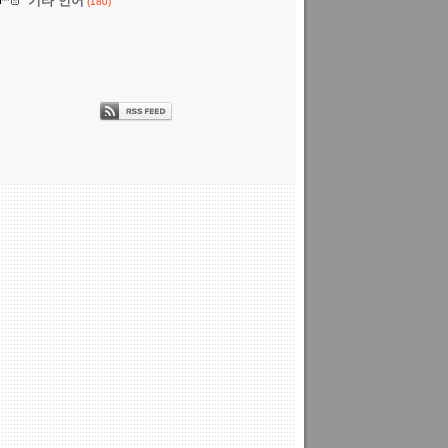
기타 언어
(180)