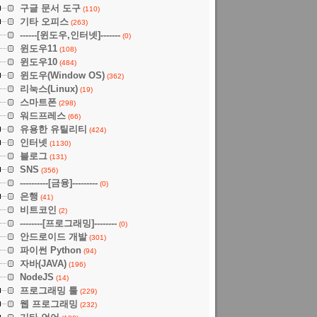
구글 문서 도구
(110)
기타 오피스
(263)
------[윈도우,인터넷]-------
(0)
윈도우11
(108)
윈도우10
(484)
윈도우(Window OS)
(362)
리눅스(Linux)
(19)
스마트폰
(298)
워드프레스
(66)
유용한 유틸리티
(424)
인터넷
(1130)
블로그
(131)
SNS
(356)
----------[금융]---------
(0)
은행
(41)
비트코인
(2)
--------[프로그래밍]--------
(0)
안드로이드 개발
(301)
파이썬 Python
(94)
자바(JAVA)
(196)
NodeJS
(14)
프로그래밍 툴
(229)
웹 프로그래밍
(232)