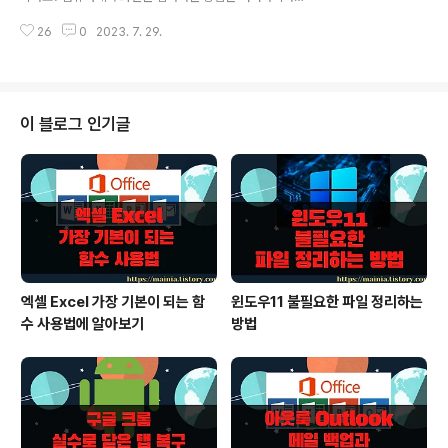
해야 합니다. Ctrl + C 나 오른 마우스를 눌러 [복사] 메뉴
있습니다. 이 중에서 윈도우의 Print Screen 은 유틸리티
를 선택합니다. ※ 아래는 참고하면 좋을 만한 글들의 링크
26
0
2023. 7. 29.
없이 화면을 캡처할 수 있습니다. 그런데 스크린 전체를 캡
를 모아둔 것입니다...
처하기 때문에 잘 사용하지 않습니다. 자신이 원하는 부분
만 캡처하기 위해서는 다른 프로그램이 필요한데 엑셀 프
로그램에서는 그럴 필요가 없습니다. 엑셀의 스크린샷 기
능을 이용하면 원하는 부분 영역뿐만 아니라 윈도우에 떠
이 블로그 인기글
있는 모든 화면을 자동으로 가져올 수 있습니다. ▼ 엑셀에
서 제공하는 [스크린샷] 기능은 엑셀 문서 작성할 때 화면
캡처가 필요한 경우 아주 유용합니다. 다른 캡처 프로그램
이 필요 없기 때문입니다. [스크린샷]은 [삽입] 탭 > [일러
스트레이션] 그룹에 있습니..
엑셀 Excel 가장 기본이 되는 함
윈도우11 불필요한 파일 정리하는
수 사용법에 알아보기
방법