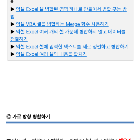
※
▶
엑셀 Excel
셀
병합된
영역
하나로
만들어서
병합
푸는
방
법
▶
엑셀 VBA
셀을
병합하는 Merge
함수
사용하기
▶
엑셀 Excel
여러
개의
셀
가운데
병합하지
않고
데이터를
정렬하기
▶
엑셀 Excel
셀에
입력한
텍스트를
세로
정렬하고
병합하기
▶
엑
셀 Excel
여러
셀의
내용을
합치기
◎
가로 방향 병합하기