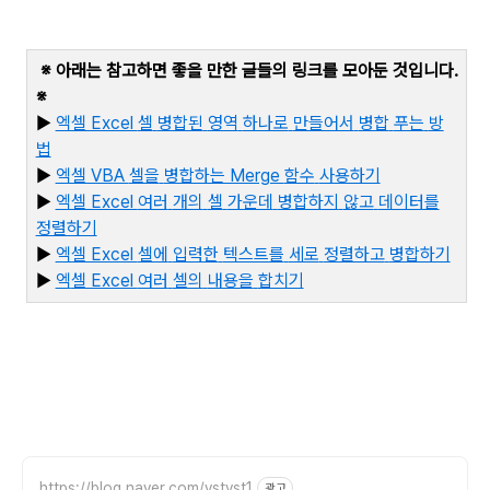
※ 아래는 참고하면 좋을 만한 글들의 링크를 모아둔 것입니다
.
※
▶
엑셀 Excel
셀
병합된
영역
하나로
만들어서
병합
푸는
방
법
▶
엑셀 VBA
셀을
병합하는 Merge
함수
사용하기
▶
엑셀 Excel
여러
개의
셀
가운데
병합하지
않고
데이터를
정렬하기
▶
엑셀 Excel
셀에
입력한
텍스트를
세로
정렬하고
병합하기
▶
엑
셀 Excel
여러
셀의
내용을
합치기
https://blog.naver.com/vstvst1
광고