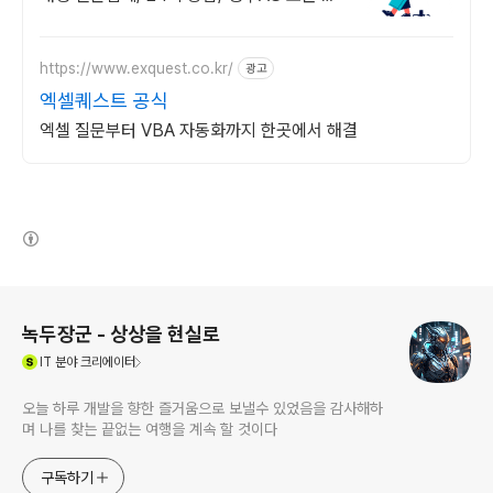
상 편집 툴 PDF 프로그램 원격설치대행 전
문업체/ 24시 상담/ 영구AS
https://www.exquest.co.kr/
광고
엑셀퀘스트 공식
엑셀 질문부터 VBA 자동화까지 한곳에서 해결
(새창열림)
로그 정보
녹두장군 - 상상을 현실로
(새창열림)
IT
분야 크리에이터
오늘 하루 개발을 향한 즐거움으로 보낼수 있었음을 감사해하
며 나를 찾는 끝없는 여행을 계속 할 것이다
구독하기