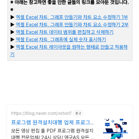
※ 아래는 참고하면 좋을 만한 글들의 링크를 모아둔 것입니다
.
※
▶
엑셀 Excel
차트,
그래프
만들기와
차트
요소
수정하기 1
부
▶
엑셀 Excel
차트,
그래프
만들기와
차트
요소
수정하기 2
부
▶
엑셀 Excel
차트
데이터
범위를
편집하고
삭제하기
▶
엑셀 Excel
차트,
그래프에
실제
숫자
표시하기
▶
엑
셀 Excel
차트
레이아웃을
원하는
형태로
만들고
적용하
기
https://blog.naver.com/vstvst1
광고
프로그램 원격설치대행 업체 프로그램
원격설치대행 전문
모든 영상 편집 툴 PDF 프로그램 원격설치
대행 전문업체/ 24시 상담/ 영구AS 모든 영