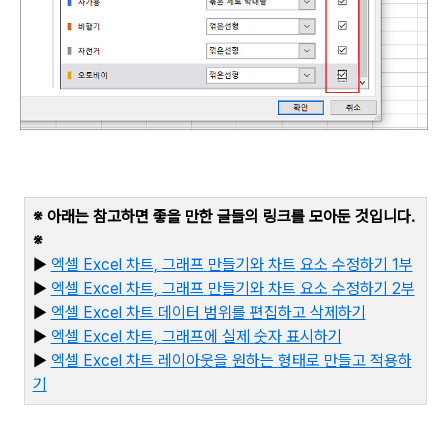
※ 아래는 참고하면 좋을 만한 글들의 링크를 모아둔 것입니다
.
※
▶
엑셀 Excel
차트,
그래프
만들기와
차트
요소
수정하기 1
부
▶
엑셀 Excel
차트,
그래프
만들기와
차트
요소
수정하기 2
부
▶
엑셀 Excel
차트
데이터
범위를
편집하고
삭제하기
▶
엑셀 Excel
차트,
그래프에
실제
숫자
표시하기
▶
엑
셀 Excel
차트
레이아웃을
원하는
형태로
만들고
적용하
기