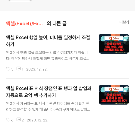
더보기
엑셀(Excel)/Excel
의 다른 글
엑셀 Excel 행열 높이, 너비를 일정하게 조절
하기
글 내용
엑셀에서 행과 열을 조절하는 방법은 여러가지가 있습니
다. 경우에 따라서 어떻게 하면 효과적이고 빠르게 조절이
가능한지 알아야 합니다. 예를 들어 셀 너비나 높이를 한번
5
1
2023. 12. 22.
에 동일한 크기로 변경할 수 있는 방법을 모른다고 합시다.
그럼 일일이 하나씩 너비 값을 입력하거나 마우스로 드래
그해서 맞춰야 합니다. 간단하지만 모르면 손발이 피곤하
엑셀 Excel 표 서식 장점인 표 행과 열 삽입과
겠죠. ▼ 셀을 늘이는 가장 간단한 방법은 셀의 경계선을
마우스로 누른 상태에서 드래그 하는 것입니다. 그럼 여러
자동으로 요약 행 추가하기
글 내용
셀들의 너비 혹은 높이를 동일한 크기로 변경하는 방법은
엑셀에서 제공하는 표 서식은 관련 데이터를 좀더 쉽게 관
무엇일까요? ▼ 변경하고 싶은 영역을 선택한 뒤 경계선을
리하고 분석할 수 있게 해 줍니다. 좀더 구체적으로 말하자
누른 상태에서 끌면 왼쪽에 있는 셀 크기만큼 동일하게 변
면 “정렬 및 필터링”, “표 데이터 서식 지정”, “표 행과 열
경됩니다. ▼ 셀에 있는 데이터가 크기보다 작을 때 그림처
6
2
2023. 12. 22.
삽입 및 삭제”, “계산 된 열”, “표 데이터 요약 표시 및 계
럼 “####” 에러가 납니다. 이것을 ..
산” 등이 가능하다는 것입니다. 이런 장점은 사용자의 작업
시간을 줄이고 능률을 올리는데 도움이 됩니다. l 정렬 및