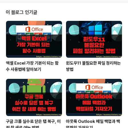
필터링 : 표의 머리글에 정렬 기능을 사용할 수 있는 필터가
추가된다. 내림차순/오름차순이나 사용자 지정 정렬 순서
이 블로그 인기글
를 만들 수 잇다. l 표 데이터 서식 지정 : 미리 정의된 표 스
타일이나 사용자 지정 표 스타일을 빠르게 지정할 수 있다.
l 표 행과 열 삽입 : 표 끝에 빈 행을 빠르게 추가하거나 원하
는 위치에 삽입이 가능하다. l 계산된 열 사용..
엑셀 Excel 가장 기본이 되는 함
윈도우11 불필요한 파일 정리하는
수 사용법에 알아보기
방법
구글 크롬 실수로 닫은 탭 복구, 이
아웃룩 Outlook 메일 백업과 백
전 창 새로 여는 방법
업파일 가져오기