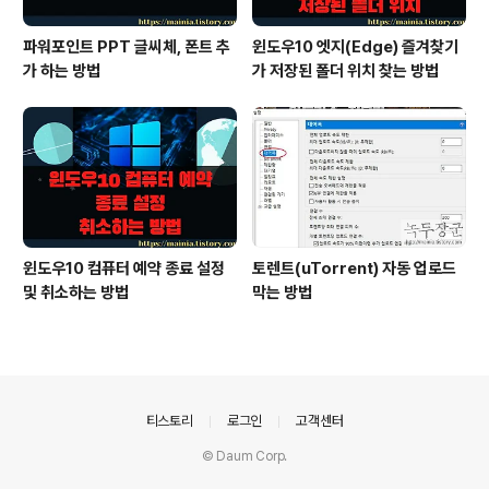
파워포인트 PPT 글씨체, 폰트 추
윈도우10 엣지(Edge) 즐겨찾기
가 하는 방법
가 저장된 폴더 위치 찾는 방법
윈도우10 컴퓨터 예약 종료 설정
토렌트(uTorrent) 자동 업로드
및 취소하는 방법
막는 방법
의안내
티스토리
로그인
고객센터
© Daum Corp.