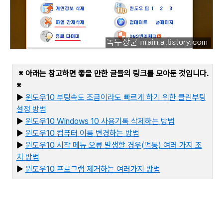
※ 아래는 참고하면 좋을 만한 글들의 링크를 모아둔 것입니다
.
※
▶
윈도우10
부팅속도
조금이라도
빠르게
하기
위한
클린부팅
설정
방법
▶
윈도우10 Windows 10
사용기록
삭제하는
방법
▶
윈도우10
컴퓨터
이름
변경하는
방법
▶
윈도우10
시작
메뉴
오류
발생할
경우(
먹통)
여러
가지
조
치
방법
▶
윈
도우10
프로그램
제거하는
여러가지
방법