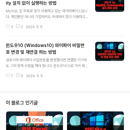
ity 설치 없이 실행하는 방법
글 내용
MySQL 은 무료로 많이 사용하고 있는 데이터베이스입니
다. 개인뿐만 아니라 기업에서도 사내에서 많이 이용하고
있기 때문에 기본적인 기능은 학습해 두는 것이 좋습니다.
3
2
2024. 9. 9.
오늘 소개할 내용은 MySQL 무료 버전인 MySQL Com
munity 을 다운받는 방법과 어떻게 서비스를 실행하고 접
속하는지 알아보겠습니다. 해당 버전은 설치가 필요없는
윈도우10 (Windows10) 와이파이 비밀번
포터블입니다. 설치 없이 서비스에 등록하고 백그라운드에
서 돌아가고 있는 MySQL 에 접속할 것입니다. ◎ MyS
호 변경 및 재연결 하는 방법
글 내용
QL Community 다운로드 ▼ 프로그램을 다운받을 수 있
공유기에 와이파이 비밀번호를 변경했다면 연결한 기기에
는 주소는 다음과 같습니다. 메인에서 상단 탭 DOWNLO
도 그에 맞게 수정을 해야 합니다. 윈도우10으로 가서 와이
ADS 메뉴를 눌러 보세요. 그리고 화면 아래로 내려가면 M
파이 목록을 띄우고 비밀번호를 재입력하려고 했습니다.
ySQL Community (GPL) Downloads 링크가 있습니
7
0
2024. 9. 9.
그런데 비밀번호 입력창이 뜨지 않고 계속해서 자동으로
다. http..
연결이 되네요. 당연히 암호를 변경하지 않았기 때문에 연
결 실패라고 뜨겠죠. 이런 경우에는 기존 연결을 지우고 새
로 만들어야 합니다. ▼ 그림처럼 와이파이 목록에서 연결
을 끊고 다시 접속해서 비밀번호를 다시 입력할 수 있는 에
이 블로그 인기글
디터창이 나타나지 않습니다. 자동 연결을 체크했기 때문
입니다. ▼ 다시 비밀번호를 변경하기 위해서는 기존 연
결을 삭제해야 합니다. 윈도우 설정 > 네트워크 및 인터넷
메뉴를 클릭합니다. ▼ Wi-Fi 화면에서 “알려진 네트워크
관리” 라는 메뉴를 찾아 한 단계 ..