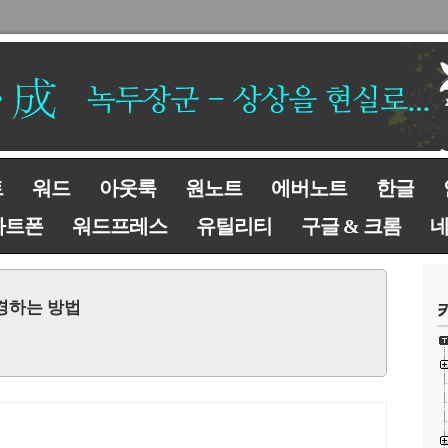
트
워드
아웃룩
원노트
에버노트
한글
마트폰
워드프레스
유틸리티
구글 & 크롬
경하는 방법