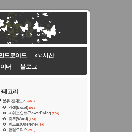
안드로이드
C# 시샵
네이버
블로그
카테고리
분류 전체보기
(6669)
엑셀(Excel)
(911)
파워포인트(PowerPoint)
(160)
워드(Word)
(153)
원노트(OneNote)
(89)
한컴오피스
(288)