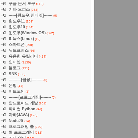
구글 문서 도구
(110)
기타 오피스
(263)
------[윈도우,인터넷]-------
(0)
윈도우11
(108)
윈도우10
(484)
윈도우(Window OS)
(362)
리눅스(Linux)
(19)
스마트폰
(298)
워드프레스
(66)
유용한 유틸리티
(424)
인터넷
(1130)
블로그
(131)
SNS
(356)
----------[금융]---------
(0)
은행
(41)
비트코인
(2)
--------[프로그래밍]--------
(0)
안드로이드 개발
(301)
파이썬 Python
(94)
자바(JAVA)
(196)
NodeJS
(14)
프로그래밍 툴
(229)
웹 프로그래밍
(232)