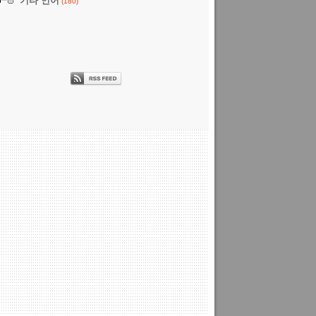
기타 언어
(180)