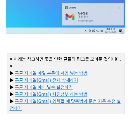
※ 아래는 참고하면 좋을 만한 글들의 링크를 모아둔 것입니다
.
※
▶
구글
지메일
메일
본문에
서명
넣는
방법
▶
구글
지메일(Gmail)
전체
삭제하기
▶
구글
지메일
예약
발송
설정하기
▶
구글
지메일(Gmail)
사진첨부
하는
방법
▶
구
글
지메일(Gmail)
입력할
때
맞춤법과
문법
자동
수정
설
정하기